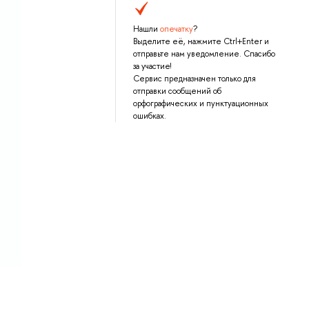
Нашли
опечатку
?
Выделите её, нажмите Ctrl+Enter и
отправьте нам уведомление. Спасибо
за участие!
Сервис предназначен только для
отправки сообщений об
орфографических и пунктуационных
ошибках.