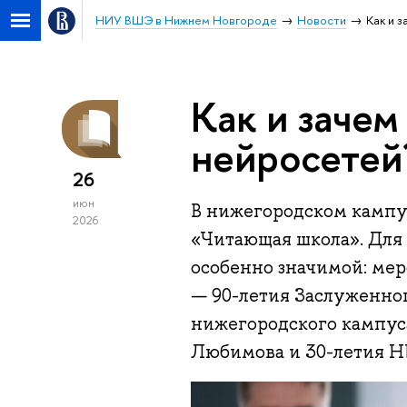
НИУ ВШЭ в Нижнем Новгороде
Новости
Как и 
Как и зачем
нейросетей
26
июн
В нижегородском кампу
2026
«Читающая школа». Для 
особенно значимой: мер
— 90-летия Заслуженног
нижегородского кампус
Любимова и 30-летия 