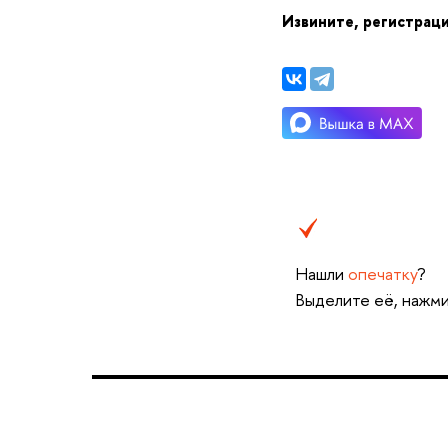
Извините, регистраци
Нашли
опечатку
?
ыделите её, нажмит