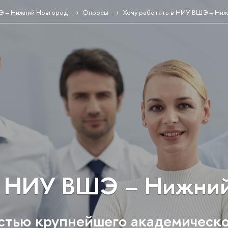
Э – Нижний Новгород
Опросы
Хочу работать в НИУ ВШЭ – Ни
в НИУ ВШЭ – Нижни
астью крупнейшего академическ