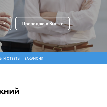
сте
Преподаю в Вышке
 И ОТВЕТЫ
АКАНСИИ
жний