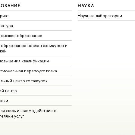
ЗОВАНИЕ
НАУКА
вриат
Научные лаборатории
ратура
высшее образование
образование после техникумов и
жей
повышения квалификации
сиональная переподготовка
альный центр госзакупок
ой центр
ники
ая связь и взаимодействие с
телями услу