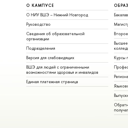
О КАМПУСЕ
ОБРА
О НИУ ВШЭ – Нижний Новгород
Бакала
Руководство
Магист
Сведения об образовательной
торое 
организации
ысшее 
Подразделения
коллед
ерсия для слабовидящих
Курсы 
ШЭ для людей с ограниченными
Профес
озможностями здоровья и инвалидо
Регион
Единая платежная страница
Языков
ыпуск
Обратн
получа