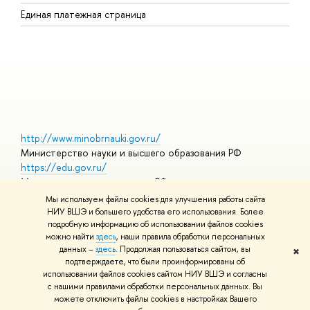
Р
Единая платежная страница
Я
В
О
http://www.minobrnauki.gov.ru/
Министерство науки и высшего образования РФ
https://edu.gov.ru/
Министерство просвещения РФ
https://elearning.hse.ru/mooc
Мы используем файлы cookies для улучшения работы сайта
Массовые открытые онлайн-курсы
НИУ ВШЭ и большего удобства его использования. Более
подробную информацию об использовании файлов cookies
можно найти
здесь
, наши правила обработки персональных
данных –
здесь
. Продолжая пользоваться сайтом, вы
✖
© НИУ ВШЭ 1993–2026
Адреса и контакты
Условия
подтверждаете, что были проинформированы об
использования материалов
Политика конфиденциальности
Карта
использовании файлов cookies сайтом НИУ ВШЭ и согласны
сайта
с нашими правилами обработки персональных данных. Вы
Шрифты HSE Sans и HSE Slab разработаны в
Школе дизайна НИУ
можете отключить файлы cookies в настройках Вашего
ВШЭ