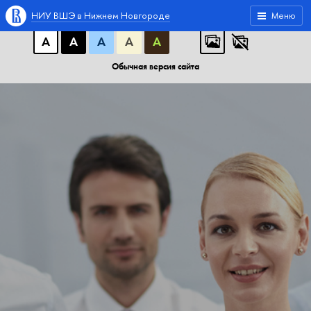
A
A
A
АБB
АБB
АБB
НИУ ВШЭ в Нижнем Новгороде
Меню
А
А
А
А
А
Обычная версия сайта