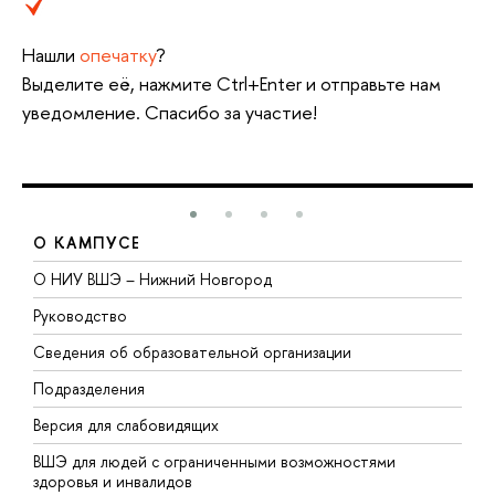
Нашли
опечатку
?
Выделите её, нажмите Ctrl+Enter и отправьте нам
уведомление. Спасибо за участие!
О КАМПУСЕ
О НИУ ВШЭ – Нижний Новгород
Б
Руководство
М
Сведения об образовательной организации
В
Подразделения
В
Версия для слабовидящих
К
ВШЭ для людей с ограниченными возможностями
П
здоровья и инвалидов