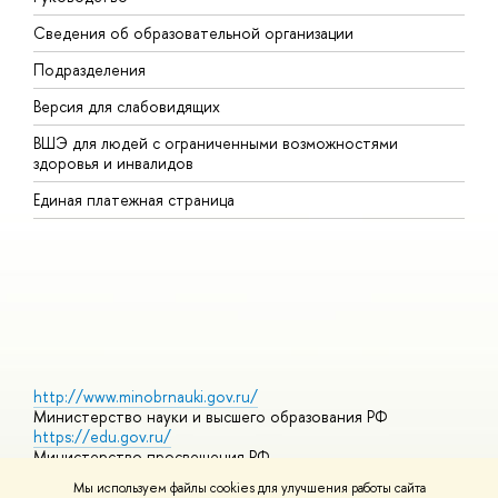
Сведения об образовательной организации
В
Подразделения
В
Версия для слабовидящих
К
ВШЭ для людей с ограниченными возможностями
П
здоровья и инвалидов
Р
Единая платежная страница
Я
В
О
http://www.minobrnauki.gov.ru/
Министерство науки и высшего образования РФ
https://edu.gov.ru/
Министерство просвещения РФ
https://elearning.hse.ru/mooc
Мы используем файлы cookies для улучшения работы сайта
Массовые открытые онлайн-курсы