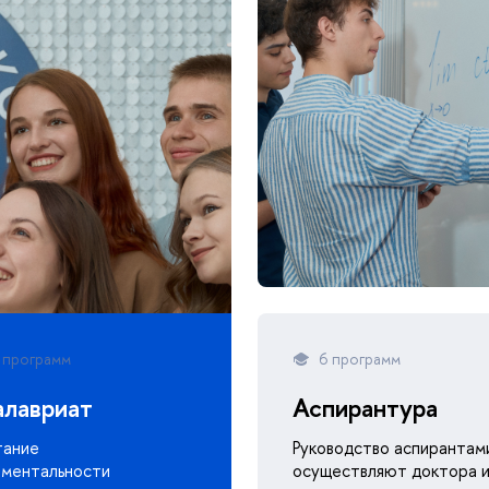
 программ
6 программ
алавриат
Аспирантура
тание
Руководство аспирантам
ментальности
осуществляют доктора 