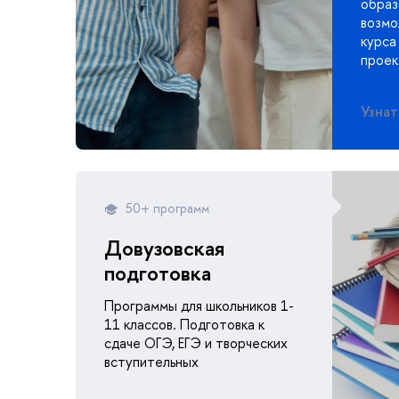
образ
возмо
курса
проек
Узнат
50+ программ
Довузовская
подготовка
Программы для школьников 1-
11 классов. Подготовка к
сдаче ОГЭ, ЕГЭ и творческих
вступительных