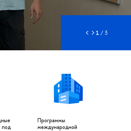
1
/
3
дные
Программы
 под
международной