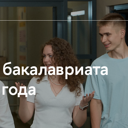
 бакалавриата
 года