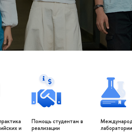
практика
Помощь студентам в
Междунаро
ийских и
реализации
лаборатории