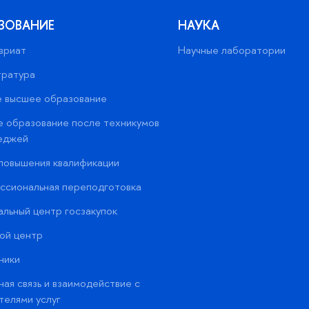
ЗОВАНИЕ
НАУКА
вриат
Научные лаборатории
тратура
 высшее образование
 образование после техникумов
еджей
повышения квалификации
сиональная переподготовка
альный центр госзакупок
ой центр
ники
ая связь и взаимодействие с
телями услуг