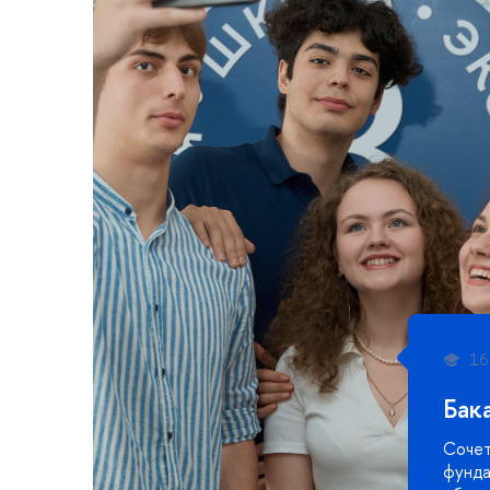
16
Бак
Соче
фунда