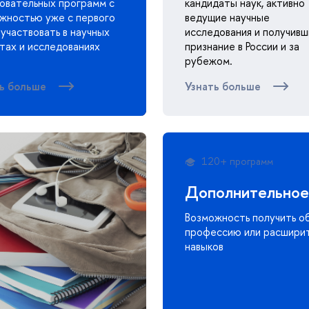
овательных программ с
кандидаты наук, активно
жностью уже с первого
ведущие научные
 участвовать в научных
исследования и получив
тах и исследованиях
признание в России и за
рубежом.
ь больше
Узнать больше
120+ программ
Дополнительное 
Возможность получить о
профессию или расширит
навыков