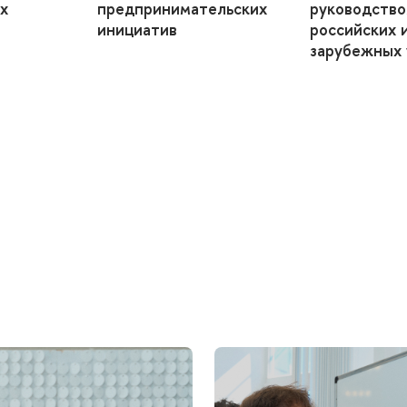
х
предпринимательских
руководств
инициатив
российских 
зарубежных