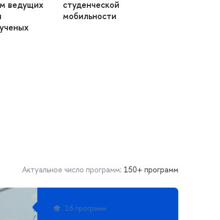
ом ведущих
студенческой
и
мобильности
 ученых
Актуальное число программ:
150+ программ
16 программ