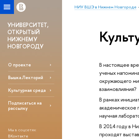
НИУ ВШЭ в Нижнем Новгороде
УНИВЕРСИТЕТ,
Культ
ОТКРЫТЫЙ
НИЖНЕМУ
НОВГОРОДУ
В настоящее вре
О проекте
ученых напомина
Вышка.Лекторий
окружающего мир
взаимовлияния?
Культурная среда
В рамках инициа
Подписаться на
академическое п
рассылку
научная лаборат
В 2014 году в Н
Мы в соцсетях:
проходят выстав
ВКонтакте