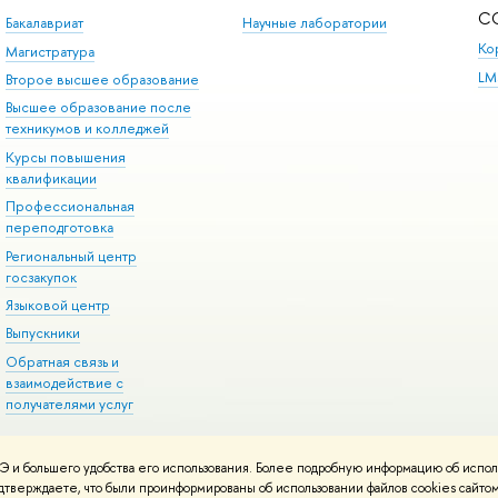
С
Бакалавриат
Научные лаборатории
Ко
Магистратура
LM
Второе высшее образование
Высшее образование после
техникумов и колледжей
Курсы повышения
квалификации
Профессиональная
переподготовка
Региональный центр
госзакупок
Языковой центр
Выпускники
Обратная связь и
взаимодействие с
получателями услуг
 и большего удобства его использования. Более подробную информацию об испол
онтакты
Условия использования материалов
Политика конфиденциальност
подтверждаете, что были проинформированы об использовании файлов cookies сай
ботаны в
Школе дизайна НИУ ВШЭ