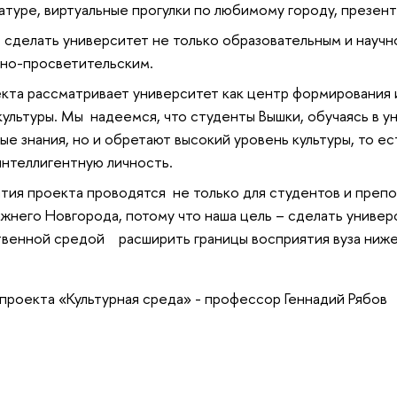
атуре, виртуальные прогулки по любимому городу, презент
- сделать университет не только образовательным и науч
рно-просветительским.
кта рассматривает университет как центр формирования
культуры. Мы надеемся, что студенты Вышки, обучаясь в у
е знания, но и обретают высокий уровень культуры, то ест
нтеллигентную личность.
тия проекта проводятся не только для студентов и преп
жнего Новгорода, потому что наша цель – сделать универ
венной средой расширить границы восприятия вуза ниж
 проекта «Культурная среда» - профессор Геннадий Рябов