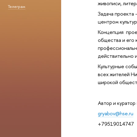
живописи, литер
Телеграм
Задача проекта 
центром культу
Концепция прое
общества и его 
профессиональны
действительно и
Культурные собы
всех жителей Ни
широкой общест
Автор и куратор
gryabov@hse.ru
+79519014747