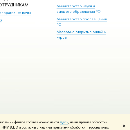
ОТРУДНИКАМ
Министерство науки и
высшего образования РФ
рпоративная почта
Министерство просвещения
S
РФ
Массовые открытые онлайн-
курсы
ьзовании файлов cookies можно найти
здесь
, наши правила обработки
и
Карта сайта
Редактору
✖
том НИУ ВШЭ и согласны с нашими правилами обработки персональных