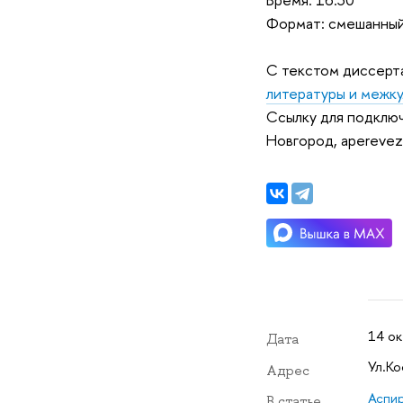
Формат: смешанны
С текстом диссерт
литературы и межк
Ссылку для подклю
Новгород, aperevez
14 ок
Дата
Ул.Ко
Адрес
Аспи
В статье