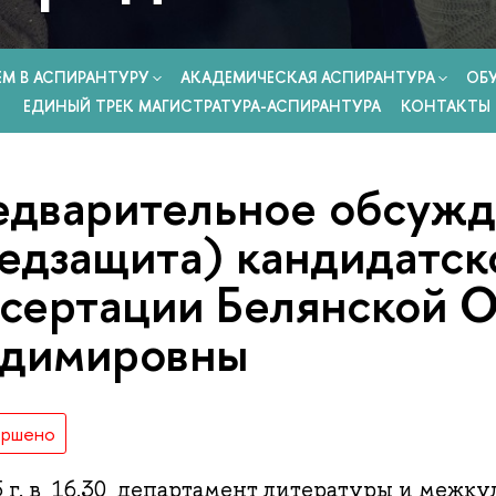
ЕМ В АСПИРАНТУРУ
АКАДЕМИЧЕСКАЯ АСПИРАНТУРА
ОБ
ЕДИНЫЙ ТРЕК МАГИСТРАТУРА-АСПИРАНТУРА
КОНТАКТЫ
дварительное обсуж
едзащита) кандидатск
сертации Белянской 
адимировны
ершено
5 г. в 16.30 департамент литературы и межк