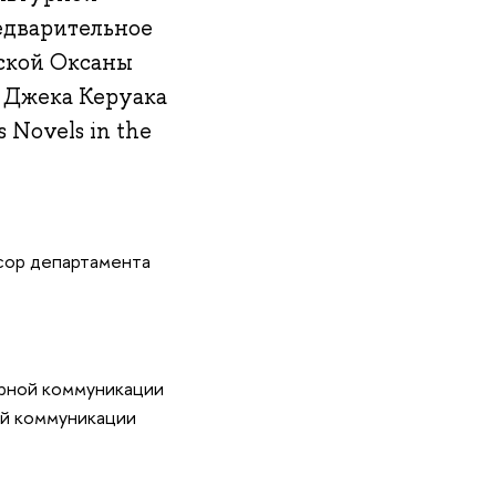
едварительное
ской Оксаны
 Джека Керуака
 Novels in the
сор департамента
урной коммуникации
ой коммуникации