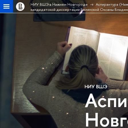
НИУ ВШЭ в Нижнем Новгороде
Аспирантура (Ни
кандидатской диссертации Белянской Оксаны Влади
НИУ ВШЭ
Аспи
Новг