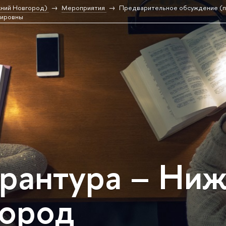
жний Новгород)
Мероприятия
Предварительное обсуждение (
мировны
рантура – Ни
ород