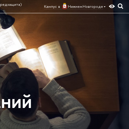
предзащита)
Кампус в
Нижнем Новгороде
жний