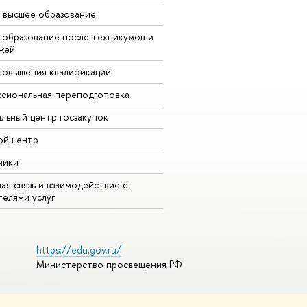
 высшее образование
 образование после техникумов и
жей
повышения квалификации
сиональная переподготовка
альный центр госзакупок
ой центр
ники
ая связь и взаимодействие с
телями услуг
https://edu.gov.ru/
Министерство просвещения РФ