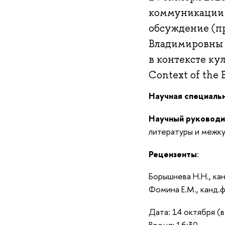
коммуникации 
обсуждение (п
Владимировны 
в контексте кул
Context of the 
Научная специаль
Научный руководи
литературы и межк
Рецензенты
:
Борышнева Н.Н., ка
Фомина Е.М., канд.
Дата: 14 октября (в
Время: 16:30