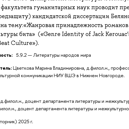
факультета гуманитарных наук проводит пр
редзащиту) кандидатской диссертации Белян
на тему:«Жанровая принадлежность романов
ьтуры бита» («Genre Identity of Jack Kerouac’s
Beat Culture»).
ность:
5.9.2 — Литературы народов мира
тель:
Цветкова Марина Владимировна, д.филол.н., профес
ультурной коммуникации НИУ ВШЭ в Нижнем Новгороде.
нд.филол.н., доцент департамента литературы и межкульт
филол.н., доцент департамента литературы и межкультурн
торник) 2025 г.