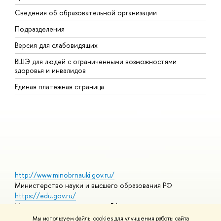
Сведения об образовательной организации
В
Подразделения
В
Версия для слабовидящих
К
ВШЭ для людей с ограниченными возможностями
П
здоровья и инвалидов
Р
Единая платежная страница
Я
В
О
http://www.minobrnauki.gov.ru/
Министерство науки и высшего образования РФ
https://edu.gov.ru/
Министерство просвещения РФ
https://elearning.hse.ru/mooc
Мы используем файлы cookies для улучшения работы сайта