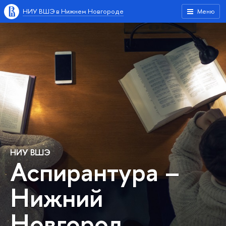
НИУ ВШЭ в Нижнем Новгороде
Меню
НИУ ВШЭ
Аспирантура –
Нижний
Новгород