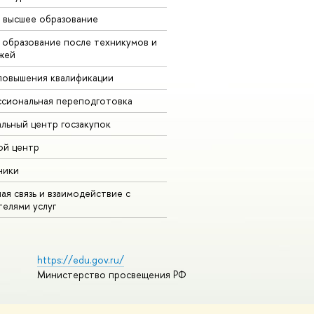
 высшее образование
 образование после техникумов и
жей
повышения квалификации
сиональная переподготовка
альный центр госзакупок
ой центр
ники
ая связь и взаимодействие с
телями услуг
https://edu.gov.ru/
Министерство просвещения РФ