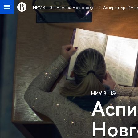
НИУ ВШЭ в Нижнем Новгороде
Аспирантура (Ни
НИУ ВШЭ
Аспи
Новг