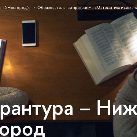
жний Новгород)
Образовательная программа «Математика и механ
рантура – Ни
ород