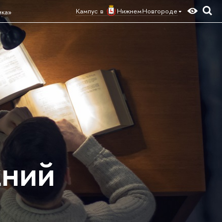
Кампус в
Нижнем Новгороде
ика»
жний