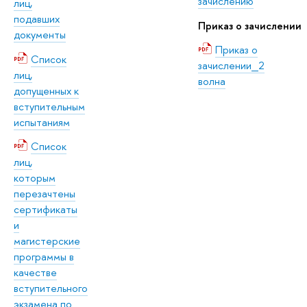
зачислению
лиц,
подавших
Приказ о зачислении
документы
Приказ о
Список
зачислении_2
лиц,
волна
допущенных к
вступительным
испытаниям
Список
лиц,
которым
перезачтены
сертификаты
и
магистерские
программы в
качестве
вступительного
экзамена по