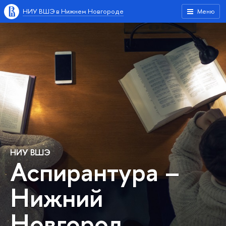
НИУ ВШЭ в Нижнем Новгороде
Меню
НИУ ВШЭ
Аспирантура –
Нижний
Новгород