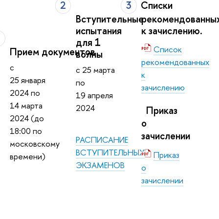
2
3
Списки
Вступительные
рекомендованны
испытания
к зачислению.
1
для 1
Список
Прием документов
волны
рекомендованных
с
с 25 марта
к
25 января
по
зачислению
2024 по
19 апреля
14 марта
2024
Приказ
2024 (до
о
18:00 по
зачислении
РАСПИСАНИЕ
московскому
ВСТУПИТЕЛЬНЫХ
Приказ
времени)
ЭКЗАМЕНОВ
о
зачислении