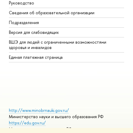
Руководство
М
Сведения об образовательной организации
В
Подразделения
В
Версия для слабовидящих
К
ВШЭ для людей с ограниченными возможностями
П
здоровья и инвалидов
Р
Единая платежная страница
Я
В
О
http://www.minobrnauki.gov.ru/
Министерство науки и высшего образования РФ
https://edu.gov.ru/
Министерство просвещения РФ