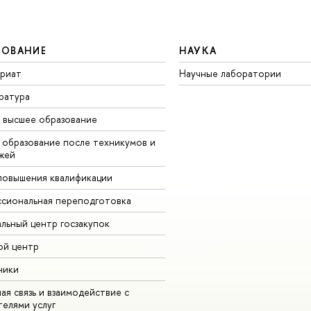
ЗОВАНИЕ
НАУКА
вриат
Научные лаборатории
ратура
 высшее образование
 образование после техникумов и
жей
повышения квалификации
сиональная переподготовка
альный центр госзакупок
ой центр
ники
ая связь и взаимодействие с
телями услуг