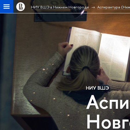
НИУ ВШЭ в Нижнем Новгороде
Аспирантура (Ни
НИУ ВШЭ
Аспи
Новг