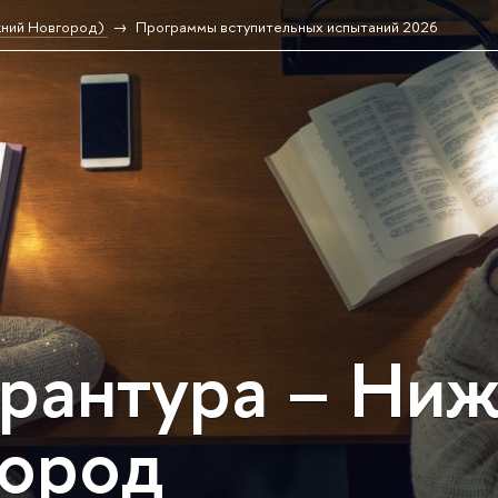
жний Новгород)
Программы вступительных испытаний 2026
рантура – Ни
ород