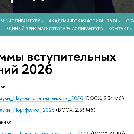
ЕМ В АСПИРАНТУРУ
АКАДЕМИЧЕСКАЯ АСПИРАНТУРА
ОБ
ЕДИНЫЙ ТРЕК МАГИСТРАТУРА-АСПИРАНТУРА
КОНТАКТЫ
ммы вступительных
ний 2026
ки
ауки_Научная специальность_2026
(DOCX, 2.34 Мб)
науки_Портфолио_2026
(DOCX, 2.33 Мб)
аника
еханика_Научная специальность_2026
(DOCX, 46 Кб)