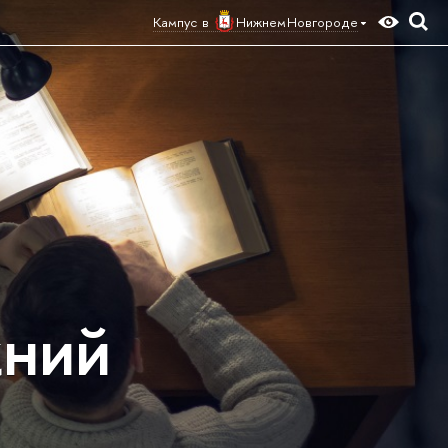
Кампус в
Нижнем Новгороде
жний