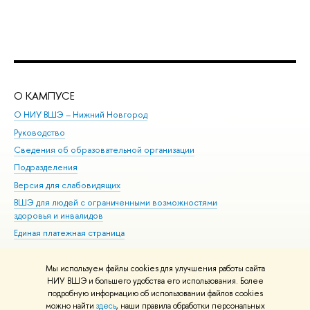
О КАМПУСЕ
ОБ
О НИУ ВШЭ – Нижний Новгород
Бак
Руководство
Маг
Сведения об образовательной организации
Вт
Подразделения
Вы
Версия для слабовидящих
Ку
ВШЭ для людей с ограниченными возможностями
Пр
здоровья и инвалидов
Рег
Единая платежная страница
Яз
Вы
Мы используем файлы cookies для улучшения работы сайта
Обр
НИУ ВШЭ и большего удобства его использования. Более
подробную информацию об использовании файлов cookies
можно найти
здесь
, наши правила обработки персональных