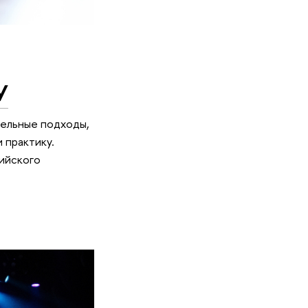
У
тельные подходы,
 практику.
ийского