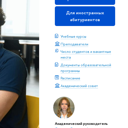
Для иностранных
абитуриентов
Учебные курсы
Преподаватели
Число студентов и вакантные
места
Документы образовательной
программы
Расписание
Академический совет
Академический руководитель