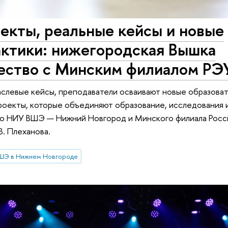
кты, реальные кейсы и новые
актики: нижегородская Вышка
чество с Минским филиалом РЭ
левые кейсы, преподаватели осваивают новые образова
оекты, которые объединяют образование, исследования и
во НИУ ВШЭ — Нижний Новгород и Минского филиала Росс
В. Плеханова.
ШЭ в Нижнем Новгороде