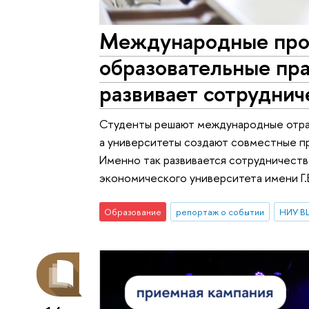
Международные прое
образовательные пр
развивает сотрудни
Студенты решают международные отрас
а университеты создают совместные пр
Именно так развивается сотрудничест
экономического университета имени Г.
Образование
репортаж о событии
НИУ В