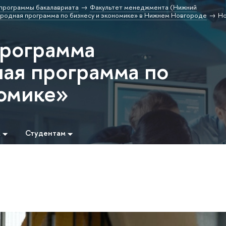
программы бакалавриата
Факультет менеджмента (Нижний
одная программа по бизнесу и экономике» в Нижнем Новгороде
Но
программа
ая программа по
номике»
м
Студентам