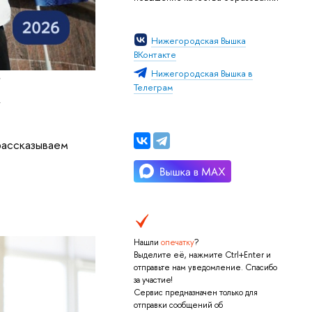
Нижегородская Вышка
ВКонтакте
Нижегородская Вышка в
/
Телеграм
рассказываем
Нашли
опечатку
?
Выделите её, нажмите Ctrl+Enter и
отправьте нам уведомление. Спасибо
за участие!
Сервис предназначен только для
отправки сообщений об