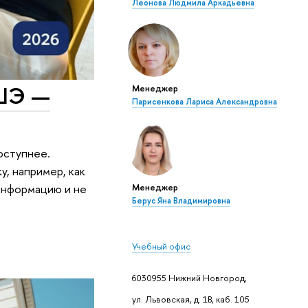
Леонова Людмила Аркадьевна
ВШЭ —
Менеджер
Парисенкова Лариса Александровна
оступнее.
у, например, как
 информацию и не
Менеджер
Берус Яна Владимировна
Учебный офис
6030955 Нижний Новгород,
ул. Львовская, д. 1В, каб. 105