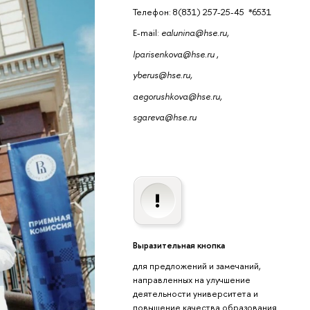
Телефон: 8(831) 257-25-45 *6531
E-mail:
ealunina@hse.ru,
lparisenkova@hse.ru
,
yberus@hse.ru,
aegorushkova@hse.ru,
sgareva@hse.ru
Выразительная кнопка
для предложений и замечаний,
направленных на улучшение
деятельности университета и
повышение качества образования