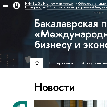
НИУ ВШЭ в Нижнем Новгороде
Образовательные 
Новгород)
Образовательная программа «Междунар
Бакалаврская 
«Международн
бизнесу и эко
О программе
Абитуриента
Новости