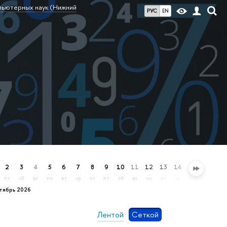
пьютерных наук (Нижний
РУС
EN
2
3
4
5
6
7
8
9
10
11
12
13
14
15
16
17
пт
сб
вс
пн
вт
ср
чт
пт
сб
вс
пн
вт
ср
чт
пт
сб
ктябрь 2026
Лентой
Сеткой