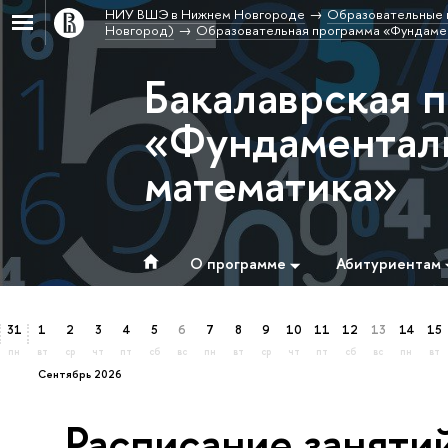
НИУ ВШЭ в Нижнем Новгороде
Образовательные 
Новгород)
Образовательная программа «Фундамен
Бакалаврская 
«Фундаменталь
математика»
О программе
Абитуриентам
31
1
2
3
4
5
6
7
8
9
10
11
12
13
14
15
пн
вт
ср
чт
пт
сб
вс
пн
вт
ср
чт
пт
сб
вс
пн
вт
сентябрь 2026
Расписание заняти