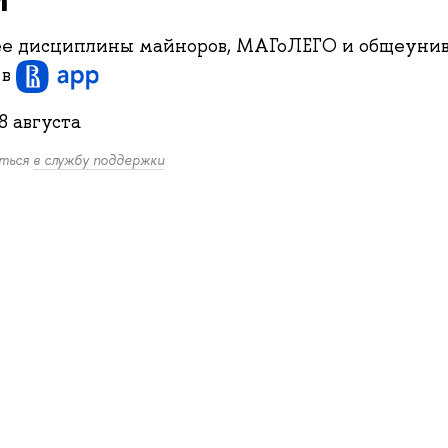
е дисциплины майноров, МАГоЛЕГО и общеунив
и
в
8 августа
иться
в службу поддержки