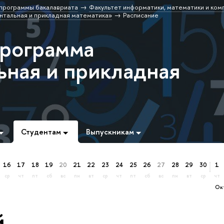
программы бакалавриата
Факультет информатики, математики и ком
тальная и прикладная математика»
Расписание
программа
ная и прикладная
Студентам
Выпускникам
16
17
18
19
20
21
22
23
24
25
26
27
28
29
30
1
ср
чт
пт
сб
вс
пн
вт
ср
чт
пт
сб
вс
пн
вт
ср
чт
о
й