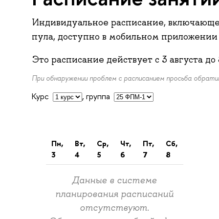
Индивидуальное расписание, включающе
пула, доступно в мобильном приложени
Это расписание действует с
3 августа
до
При обнаружении проблем с расписанием просьба обрат
Курс
,
группа
пн,
вт,
ср,
чт,
пт,
сб,
3
4
5
6
7
8
Данные в системе
планирования расписаний
отсутствуют.