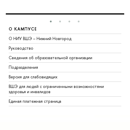
О КАМПУСЕ
О НИУ ВШЭ – Нижний Новгород
Б
Руководство
М
Сведения об образовательной организации
В
Подразделения
В
Версия для слабовидящих
К
ВШЭ для людей с ограниченными возможностями
П
здоровья и инвалидов
Р
Единая платежная страница
Я
В
О