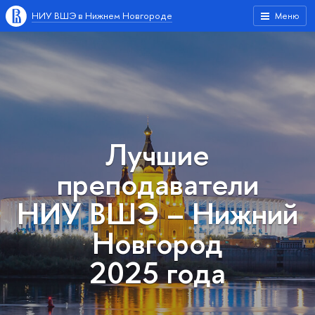
НИУ ВШЭ в Нижнем Новгороде
Меню
Лучшие
преподаватели
НИУ ВШЭ ‍– Нижний
Новгород
2025 года