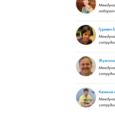
Междунар
лаборат
Гуревич 
Междунар
сотрудн
Жужома 
Междунар
сотрудн
Казаков 
Междунар
сотрудн