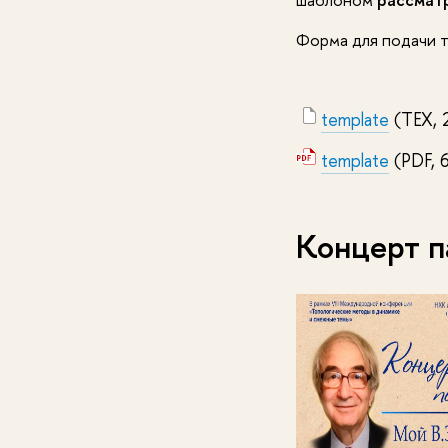
Форма для подачи 
template
(TEX, 
template
(PDF, 
Концерт па