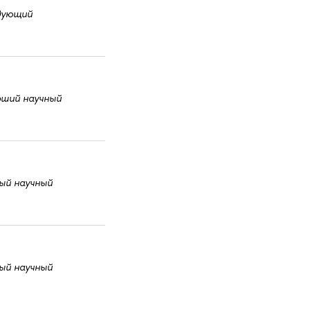
дующий
рший научный
ый научный
ый научный