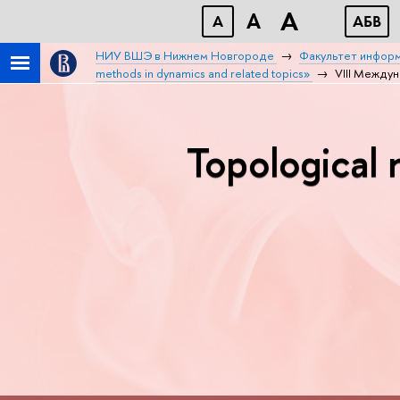
A
A
A
АБB
НИУ ВШЭ в Нижнем Новгороде
Факультет информ
methods in dynamics and related topics»
VIII Междун
Topological 