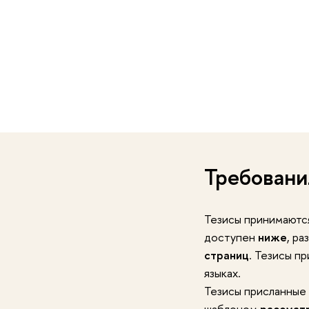
Требовани
Тезисы принимаются
доступен
ниже
, р
страниц
. Тезисы п
языках.
Тезисы присланные 
шаблоном
рассматр