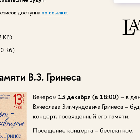
тезисов доступна
по ссылке
.
2 Кб)
60 Кб)
мяти В.З. Гринеса
Вечером
13 декабря (в 18:00)
– в де
Вячеслава Зигмундовича Гринеса – бу
концерт, посвященный его памяти.
Посещение концерта – бесплатное.