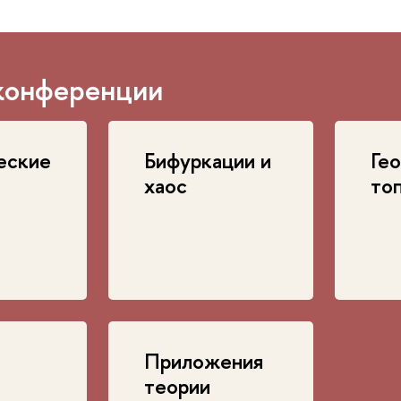
конференции
еские
Бифуркации и
Ге
хаос
то
Приложения
теории