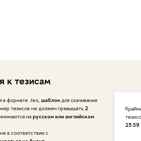
я к тезисам
 в формате .
шаблон
для скачивания
tex,
азмер тезисов не должен превышать
2
Крайн
ринимаются на
русском или английском
тезис
23:59
не в соответствии с
иваться не будут
.