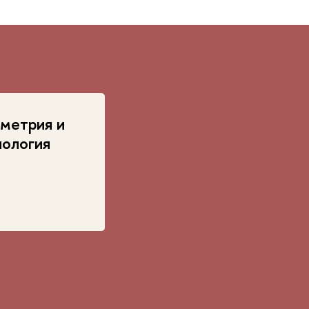
ометрия и
пология