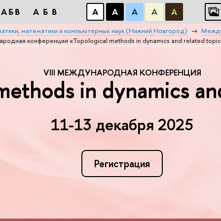
АБB
АБB
А
А
А
А
А
атики, математики и компьютерных наук (Нижний Новгород)
Mежду
ародная конференция «Topological methods in dynamics and related topic
VIII МЕЖДУНАРОДНАЯ КОНФЕРЕНЦИЯ
methods in dynamics and
11-13 декабря 2025
Регистрация