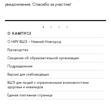
уведомление. Спасибо за участие!
О КАМПУСЕ
О НИУ ВШЭ – Нижний Новгород
Б
Руководство
М
Сведения об образовательной организации
В
Подразделения
В
Версия для слабовидящих
К
ВШЭ для людей с ограниченными возможностями
П
здоровья и инвалидов
Р
Единая платежная страница
Я
В