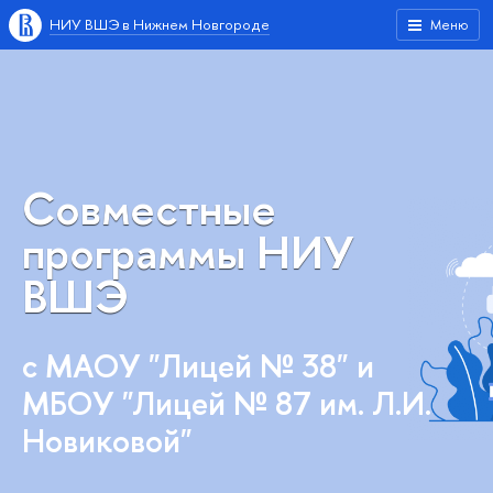
НИУ ВШЭ в Нижнем Новгороде
Меню
Совместные
программы НИУ
ВШЭ
с МАОУ "Лицей № 38" и
МБОУ "Лицей № 87 им. Л.И.
Новиковой"