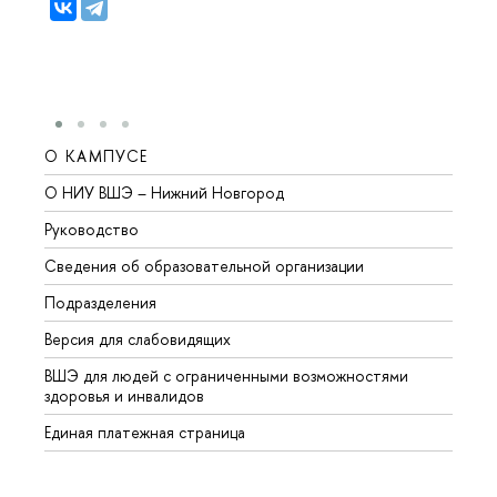
О КАМПУСЕ
ОБР
О НИУ ВШЭ – Нижний Новгород
Бакал
Руководство
Магис
Сведения об образовательной организации
Второ
Подразделения
Высше
Версия для слабовидящих
Курсы
ВШЭ для людей с ограниченными возможностями
Профе
здоровья и инвалидов
Регио
Единая платежная страница
Языко
Выпус