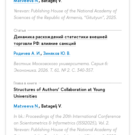
Matveeva N.
, Batagelj V.
Yerevan: Publishing House of the National Academy of
Sciences of the Republic of Armenia, “Gitutyun”, 2025.
Статья
Динамика расхождений статистики внешней
торговли РФ: влияние санкций
Родичев А. И.
,
Зиняков Ю. В.
Вестник Московского университета. Серия 6:
Экономика. 2026. Т. 61. № 2.
С. 340-357.
Глава в книге
Structures of Authors’ Collaboration at Young
Universities
Matveeva N.
,
Batagelj V.
In bk.: Proceedings of the 20th International Conference
on Scientometrics & Informetrics (ISSI2025), Vol. 2.
Yerevan: Publishing House of the National Academy of