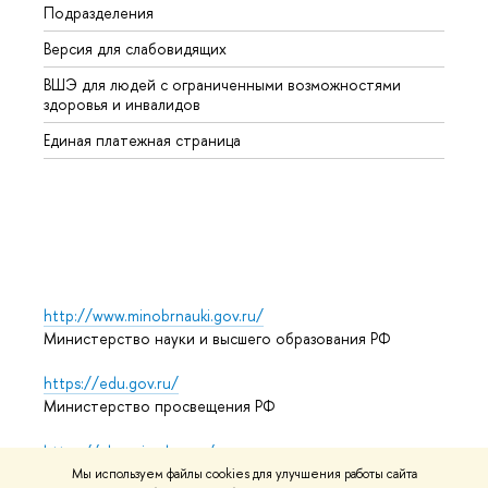
Подразделения
Высше
Версия для слабовидящих
Курсы
ВШЭ для людей с ограниченными возможностями
Профе
здоровья и инвалидов
Регио
Единая платежная страница
Языко
Выпус
Обрат
http://www.minobrnauki.gov.ru/
Министерство науки и высшего образования РФ
https://edu.gov.ru/
Министерство просвещения РФ
https://elearning.hse.ru/mooc
Массовые открытые онлайн-курсы
Мы используем файлы cookies для улучшения работы сайта