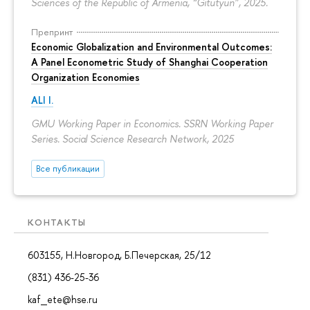
Sciences of the Republic of Armenia, “Gitutyun”, 2025.
Препринт
Economic Globalization and Environmental Outcomes:
A Panel Econometric Study of Shanghai Cooperation
Organization Economies
ALI I.
GMU Working Paper in Economics. SSRN Working Paper
Series. Social Science Research Network, 2025
Все публикации
КОНТАКТЫ
603155, Н.Новгород, Б.Печерская, 25/12
(831) 436-25-36
kaf_ete@hse.ru