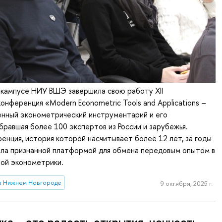
 кампусе НИУ ВШЭ завершила свою работу XII
нференция «Modern Econometric Tools and Applications –
нный эконометрический инструментарий и его
бравшая более 100 экспертов из России и зарубежья.
енция, история которой насчитывает более 12 лет, за годы
ала признанной платформой для обмена передовым опытом в
ной эконометрики.
в Нижнем Новгороде
9 октября, 2025 г.
ка – это радость открытия, ценность