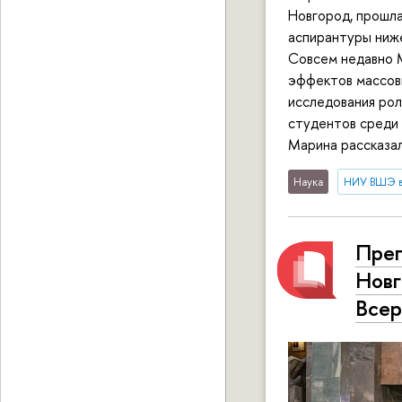
Новгород, прошла
аспирантуры ниже
Совсем недавно 
эффектов массови
исследования рол
студентов среди 
Марина рассказал
Наука
НИУ ВШЭ 
Пре
Новг
Всер