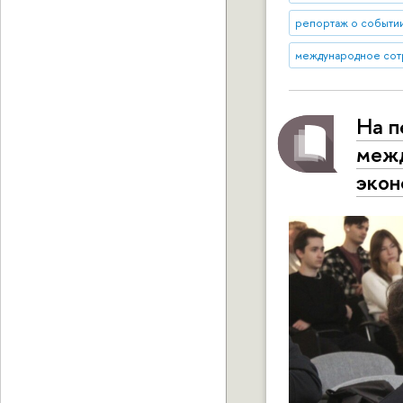
репортаж о событи
международное сот
На п
межд
экон