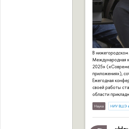
В нижегородском
Международная ко
2025» («Совреме
приложения»), со
Ежегодная конфер
своей работы ст
области приклад
Наука
НИУ ВШЭ 
«Нау