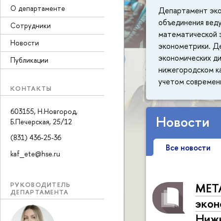
О департаменте
Департамент экон
объединения вед
Сотрудники
математической 
Новости
эконометрики. Д
экономических ди
Публикации
нижегородском к
учетом современн
КОНТАКТЫ
603155, Н.Новгород,
Новости
Б.Печерская, 25/12
(831) 436-25-36
Все новости
kaf_ete@hse.ru
РУКОВОДИТЕЛЬ
META
ДЕПАРТАМЕНТА
экон
Ниж