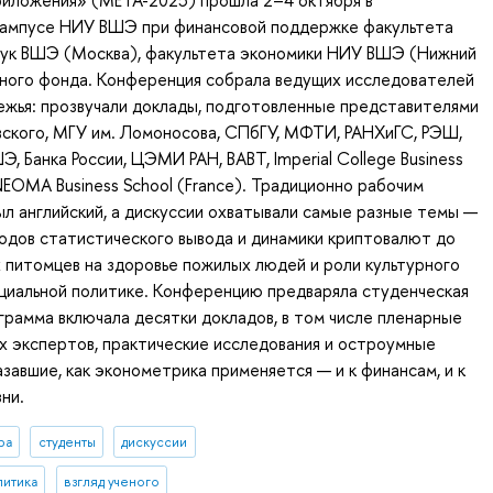
ампусе НИУ ВШЭ при финансовой поддержке факультета
аук ВШЭ (Москва), факультета экономики НИУ ВШЭ (Нижний
чного фонда. Конференция собрала ведущих исследователей
бежья: прозвучали доклады, подготовленные представителями
ского, МГУ им. Ломоносова, СПбГУ, МФТИ, РАНХиГС, РЭШ,
, Банка России, ЦЭМИ РАН, ВАВТ, Imperial College Business
 NEOMA Business School (France). Традиционно рабочим
л английский, а дискуссии охватывали самые разные темы —
одов статистического вывода и динамики криптовалют до
 питомцев на здоровье пожилых людей и роли культурного
циальной политике. Конференцию предваряла студенческая
ограмма включала десятки докладов, в том числе пленарные
х экспертов, практические исследования и остроумные
азавшие, как эконометрика применяется — и к финансам, и к
ни.
ра
студенты
дискуссии
литика
взгляд ученого