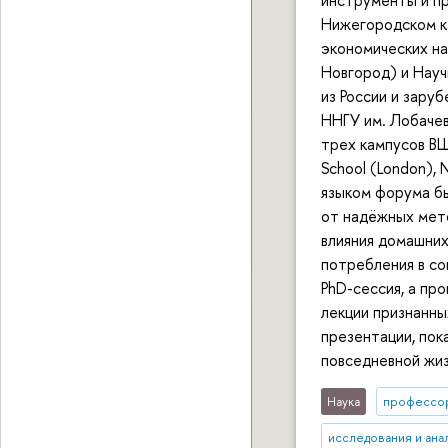
Нижегородском к
экономических н
Новгород) и Нау
из России и зару
ННГУ им. Лобачев
трех кампусов ВШЭ
School (London),
языком форума бы
от надёжных мет
влияния домашних
потребления в со
PhD-сессия, а пр
лекции признанны
презентации, пок
повседневной жиз
Наука
профессо
исследования и ана