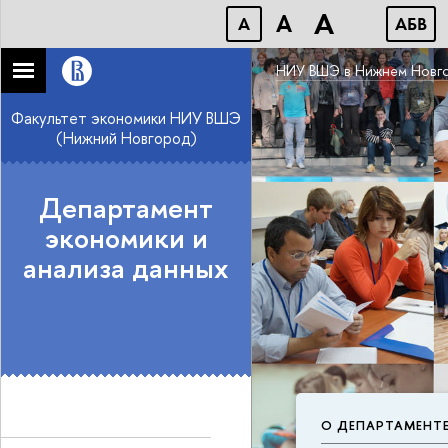
A
A
A
АБB
НИУ ВШЭ в Нижнем Новг
Факультет экономики НИУ ВШЭ
(Нижний Новгород)
Департамент
экономики и
анализа данных
О ДЕПАРТАМЕНТ