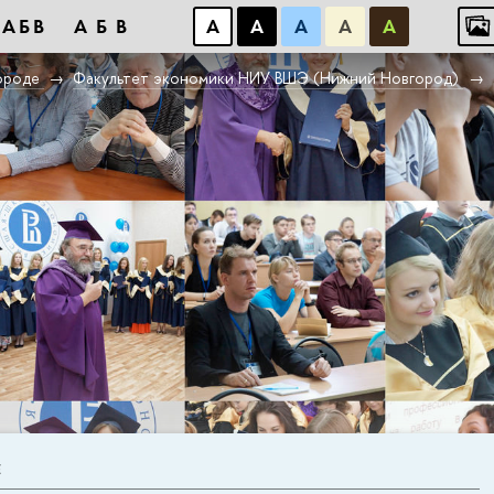
АБB
АБB
А
А
А
А
А
ороде
Факультет экономики НИУ ВШЭ (Нижний Новгород)
Е