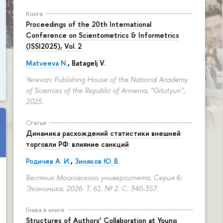
Книга
Proceedings of the 20th International
Conference on Scientometrics & Informetrics
(ISSI2025), Vol. 2
Matveeva N.
, Batagelj V.
Yerevan: Publishing House of the National Academy
of Sciences of the Republic of Armenia, “Gitutyun”,
2025.
Статья
Динамика расхождений статистики внешней
торговли РФ: влияние санкций
Родичев А. И.
,
Зиняков Ю. В.
Вестник Московского университета. Серия 6:
Экономика. 2026. Т. 61. № 2.
С. 340-357.
Глава в книге
Structures of Authors’ Collaboration at Young