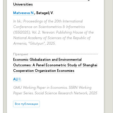
Universities
Matveeva N.
,
Batagelj V.
In bk.: Proceedings of the 20th International
Conference on Scientometrics & Informetrics
(ISSI2025), Vol. 2. Yerevan: Publishing House of the
National Academy of Sciences of the Republic of
Armenia, “Gitutyun”, 2025.
Препринт
Economic Globalization and Environmental
Outcomes: A Panel Econometric Study of Shanghai
Cooperation Organization Economies
ALI I.
GMU Working Paper in Economics. SSRN Working
Paper Series. Social Science Research Network, 2025
Все публикации