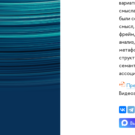
вариат
смысла
были с
смысл,
фрейм,
анализ
метафо
структ
семант
ассоци
Пре
Видеоз