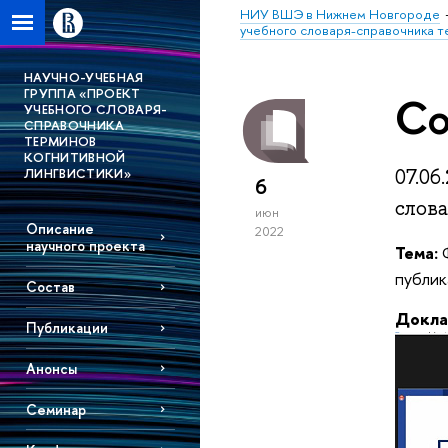
НИУ ВШЭ в Нижнем Новгороде
учебного словаря-справочника т
НАУЧНО-УЧЕБНАЯ
ГРУППА «ПРОЕКТ
Со
УЧЕБНОГО СЛОВАРЯ-
СПРАВОЧНИКА
ТЕРМИНОВ
КОГНИТИВНОЙ
ЛИНГВИСТИКИ»
07.0
6
слов
июн
Описание
2022
научного проекта
Тема:
Ф
публик
Состав
Докла
Публикации
Анонсы
Семинар