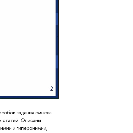
особов задания смысла
х статей. Описаны
нимии и гиперонимии,