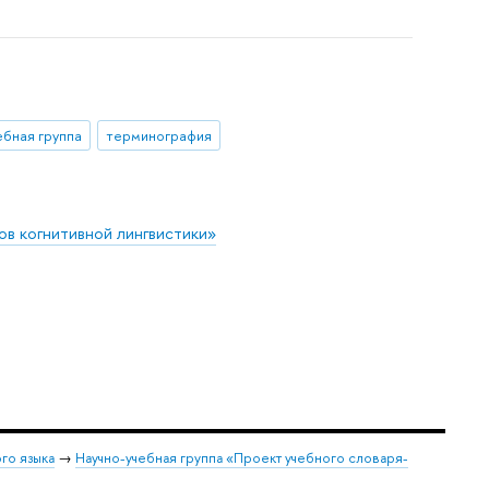
ебная группа
терминография
ов когнитивной лингвистики»
го языка
→
Научно-учебная группа «Проект учебного словаря-