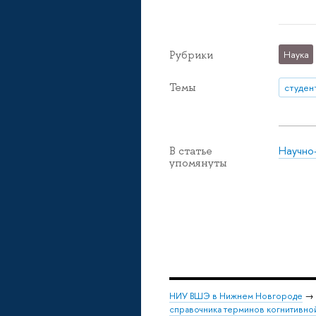
Рубрики
Наука
Темы
студен
Научно
В статье
упомянуты
НИУ ВШЭ в Нижнем Новгороде
→
справочника терминов когнитивно