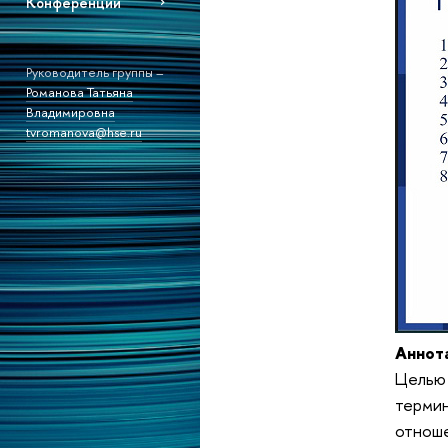
Конференции
Руководитель группы –
Романова Татьяна
Владимировна
tvromanova@hse.ru
Аннот
Целью 
термин
отноше