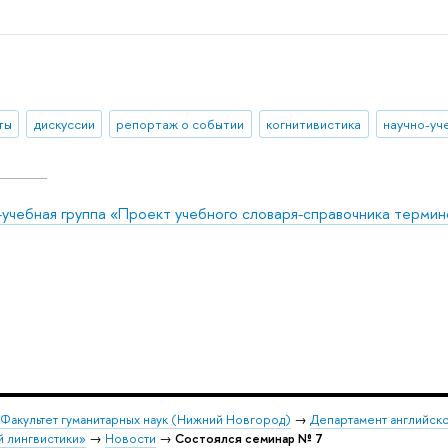
ты
дискуссии
репортаж о событии
когнитивистика
научно-уч
-учебная группа «Проект учебного словаря-справочника термин
Факультет гуманитарных наук (Нижний Новгород)
→
Департамент английско
й лингвистики»
→
Новости
→
Состоялся семинар № 7