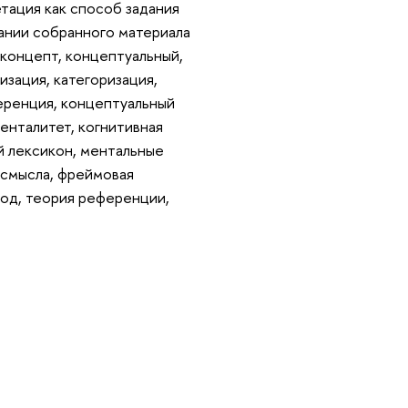
тация как способ задания
ании собранного материала
 концепт, концептуальный,
изация, категоризация,
ференция, концептуальный
енталитет, когнитивная
й лексикон, ментальные
 смысла, фреймовая
код, теория референции,