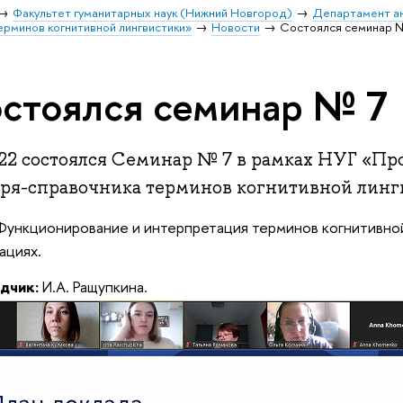
Факультет гуманитарных наук (Нижний Новгород)
Департамент ан
ерминов когнитивной лингвистики»
Новости
Состоялся семинар 
стоялся семинар № 7
6.22 состоялся Семинар № 7 в рамках НУГ «Пр
аря-справочника терминов когнитивной линг
ункционирование и интерпретация терминов когнитивной
ациях.
дчик:
И.А. Ращупкина.