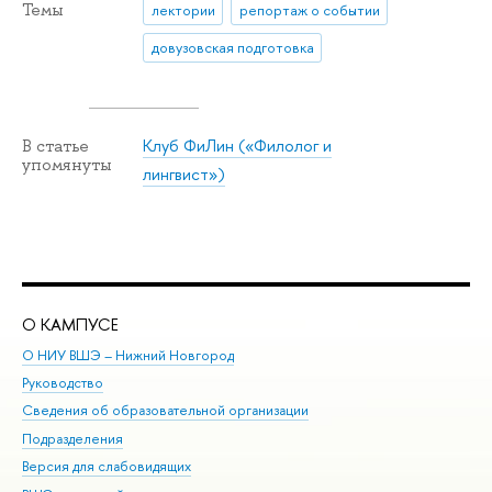
Темы
лектории
репортаж о событии
довузовская подготовка
Клуб ФиЛин («Филолог и
В статье
упомянуты
лингвист»)
О КАМПУСЕ
ОБ
О НИУ ВШЭ – Нижний Новгород
Бак
Руководство
Маг
Сведения об образовательной организации
Вт
Подразделения
Вы
Версия для слабовидящих
Ку