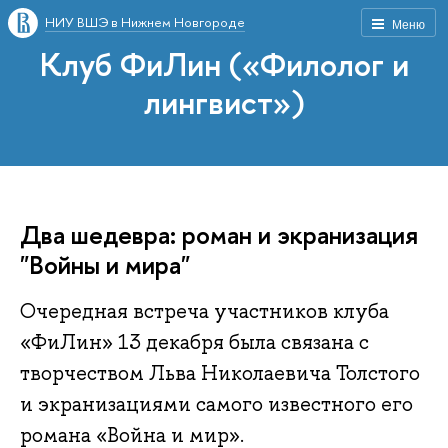
НИУ ВШЭ в Нижнем Новгороде
Меню
Клуб ФиЛин («Филолог и
лингвист»)
Два шедевра: роман и экранизация
"Войны и мира"
Очередная встреча участников клуба
«ФиЛин» 13 декабря была связана с
творчеством Льва Николаевича Толстого
и экранизациями самого известного его
романа «Война и мир».