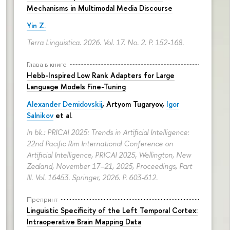
Mechanisms in Multimodal Media Discourse
Yin Z.
Terra Linguistica. 2026. Vol. 17. No. 2.
P. 152-168.
Глава в книге
Hebb-Inspired Low Rank Adapters for Large
Language Models Fine-Tuning
Alexander Demidovskij
,
Artyom Tugaryov
,
Igor
Salnikov
et al.
In bk.: PRICAI 2025: Trends in Artificial Intelligence:
22nd Pacific Rim International Conference on
Artificial Intelligence, PRICAI 2025, Wellington, New
Zealand, November 17–21, 2025, Proceedings, Part
III. Vol. 16453. Springer, 2026.
P. 603-612.
Препринт
Linguistic Specificity of the Left Temporal Cortex:
Intraoperative Brain Mapping Data