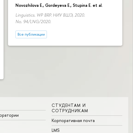
Novozhilova E.
,
Gordeyeva E.
,
Stupina E.
et al.
Linguistics. WP BRP. НИУ ВШЭ, 2020.
No. 94/LNG/2020.
Все публикации
СТУДЕНТАМ И
СОТРУДНИКАМ
боратории
Корпоративная почта
LMS