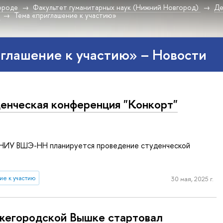
ороде
Факультет гуманитарных наук (Нижний Новгород)
Де
Тема «приглашение к участию»
глашение к участию» – Новости
енческая конференция "Конкорт"
е НИУ ВШЭ-НН планируется проведение студенческой
ие к участию
30 мая, 2025 г.
жегородской Вышке стартовал