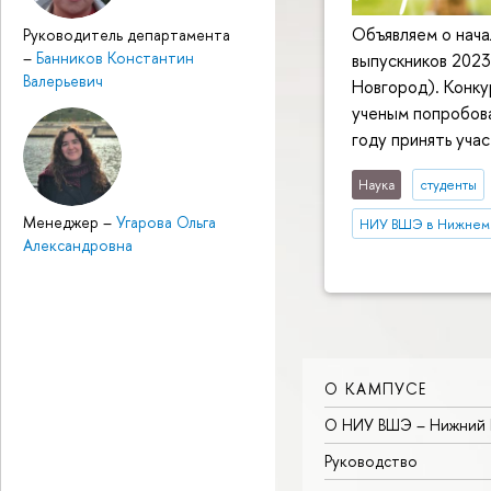
Объявляем о нача
Руководитель департамента
–
Банников Константин
выпускников 202
Валерьевич
Новгород). Конк
ученым попробова
году принять учас
Наука
студенты
Менеджер
–
Угарова Ольга
НИУ ВШЭ в Нижнем
Александровна
О КАМПУСЕ
О НИУ ВШЭ – Нижний 
Руководство