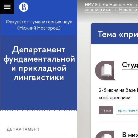
НИУ ВШЭ в Нижнем Новг
лингвистики
Новости
Факультет гуманитарных наук
(Нижний Новгород)
Тема «при
Департамент
фундаментальной
Студ
и прикладной
лингвистики
2-3 июня на баз
конференциии
Наука
приглашен
ДЕПАРТАМЕНТ
В ни