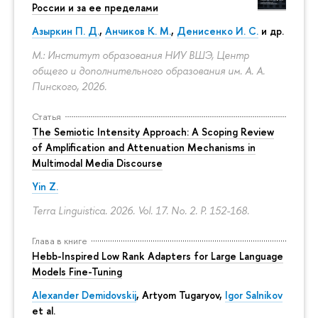
России и за ее пределами
Азыркин П. Д.
,
Анчиков К. М.
,
Денисенко И. С.
и др.
М.: Институт образования НИУ ВШЭ, Центр
общего и дополнительного образования им. А. А.
Пинского, 2026.
Статья
The Semiotic Intensity Approach: A Scoping Review
of Amplification and Attenuation Mechanisms in
Multimodal Media Discourse
Yin Z.
Terra Linguistica. 2026. Vol. 17. No. 2.
P. 152-168.
Глава в книге
Hebb-Inspired Low Rank Adapters for Large Language
Models Fine-Tuning
Alexander Demidovskij
,
Artyom Tugaryov
,
Igor Salnikov
et al.