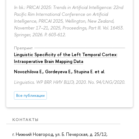
In bk.: PRICAI 2025: Trends in Artificial Intelligence: 22nd
Pacific Rim International Conference on Artificial
Intelligence, PRICAI 2025, Wellington, New Zealand,
November 17–21, 2025, Proceedings, Part III. Vol. 16453.
Springer, 2026.
P. 603-612.
Препринт
Linguistic Specificity of the Left Temporal Cortex:
Intraoperative Brain Mapping Data
Novozhilova E.
,
Gordeyeva E.
,
Stupina E.
et al.
Linguistics. WP BRP. НИУ ВШЭ, 2020. No. 94/LNG/2020.
Все публикации
КОНТАКТЫ
г. Нижний Новгород, ул. Б. Печерская, д. 25/12,