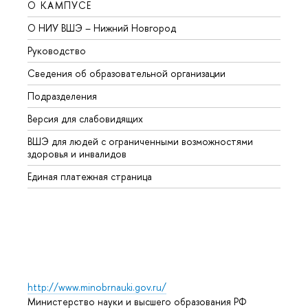
О КАМПУСЕ
ОБР
О НИУ ВШЭ – Нижний Новгород
Бакал
Руководство
Магис
Сведения об образовательной организации
Второ
Подразделения
Высше
Версия для слабовидящих
Курсы
ВШЭ для людей с ограниченными возможностями
Профе
здоровья и инвалидов
Регио
Единая платежная страница
Языко
Выпус
Обрат
http://www.minobrnauki.gov.ru/
Министерство науки и высшего образования РФ