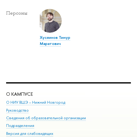
Персоны
Хусяинов Тимур
Маратович
О КАМПУСЕ
ОБ
О НИУ ВШЭ – Нижний Новгород
Бак
Руководство
Маг
Сведения об образовательной организации
Вт
Подразделения
Вы
Версия для слабовидящих
Ку