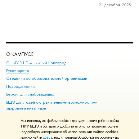
21 декабря 2023
О КАМПУСЕ
ОБ
О НИУ ВШЭ – Нижний Новгород
Бак
Руководство
Маг
Сведения об образовательной организации
Вт
Подразделения
Вы
Версия для слабовидящих
Ку
ВШЭ для людей с ограниченными возможностями
Пр
здоровья и инвалидов
Рег
Единая платежная страница
Яз
Мы используем файлы cookies для улучшения работы сайта
Вы
НИУ ВШЭ и большего удобства его использования. Более
подробную информацию об использовании файлов cookies
Обр
можно найти
здесь
, наши правила обработки персональных