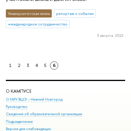
Университетская жизнь
репортаж о событии
международное сотрудничество
3 августа 2015
1
2
3
4
5
6
О КАМПУСЕ
ОБ
О НИУ ВШЭ – Нижний Новгород
Бак
Руководство
Маг
Сведения об образовательной организации
Вт
Подразделения
Вы
Версия для слабовидящих
Ку