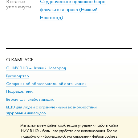
Студенческое правовое бюро
В статье
упомянуты
факультета права (Нижний
Новгород)
О КАМПУСЕ
ОБ
О НИУ ВШЭ – Нижний Новгород
Бак
Руководство
Маг
Сведения об образовательной организации
Вт
Подразделения
Вы
Версия для слабовидящих
Ку
ВШЭ для людей с ограниченными возможностями
Пр
здоровья и инвалидов
Рег
Единая платежная страница
Яз
Мы используем файлы cookies для улучшения работы сайта
Вы
НИУ ВШЭ и большего удобства его использования. Более
подробную информацию об использовании файлов cookies