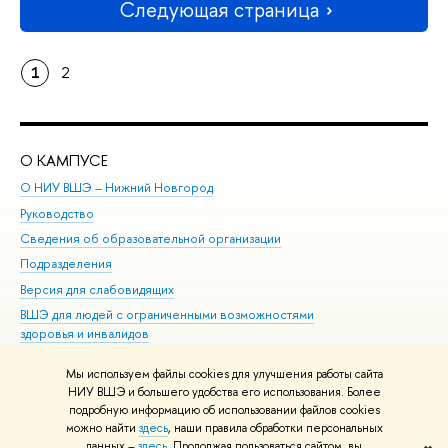
Следующая страница
1
2
О КАМПУСЕ
ОБ
О НИУ ВШЭ – Нижний Новгород
Бак
Руководство
Маг
Сведения об образовательной организации
Вт
Подразделения
Вы
Версия для слабовидящих
Ку
ВШЭ для людей с ограниченными возможностями
Пр
здоровья и инвалидов
Рег
Единая платежная страница
Яз
Мы используем файлы cookies для улучшения работы сайта
Вы
НИУ ВШЭ и большего удобства его использования. Более
подробную информацию об использовании файлов cookies
Обр
можно найти
здесь
, наши правила обработки персональных
данных –
здесь
. Продолжая пользоваться сайтом, вы