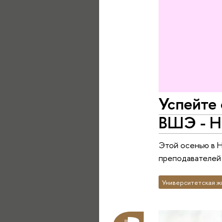
Успейте 
ВШЭ - Н
Этой осенью в 
преподавателей 
Университетская ж