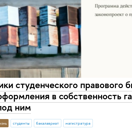
ики студенческого правового 
формления в собственность га
под ним
изнь
студенты
бакалавриат
магистратура