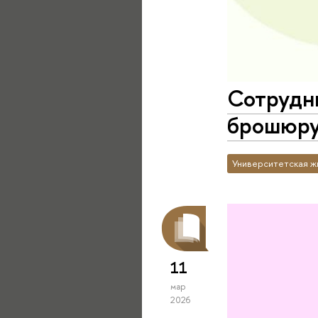
Сотрудн
брошюру 
Университетская ж
11
мар
2026