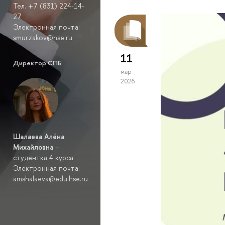
Тел. +7 (831) 224-14-
27
Электронная почта:
smurzakov@hse.ru
11
Директор СПБ
мар
2026
Шалаева Алёна
Михайловна
–
студентка 4 курса
Электронная почта:
amshalaeva@edu.hse.ru