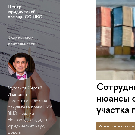
Центр
юридической
помощи СО НКО
Координатор
деятельности
Сотрудн
Мурзаков Сергей
Иванович
–
нюансы о
заместитель декана
участка 
факультета права НИУ
ВШЭ-Нижний
Новгород, кандидат
юридических наук,
Университетская ж
доцент