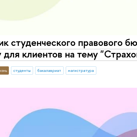
ик студенческого правового б
для клиентов на тему "Страхо
изнь
студенты
бакалавриат
магистратура