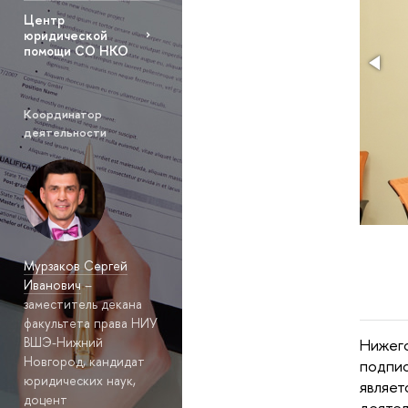
Центр
юридической
помощи СО НКО
Координатор
деятельности
Мурзаков Сергей
Иванович
–
заместитель декана
факультета права НИУ
ВШЭ-Нижний
Нижег
Новгород, кандидат
подпис
юридических наук,
являет
доцент
деятел