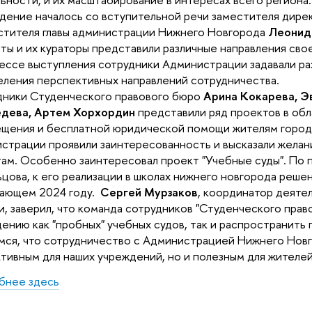
ение началось со вступительной речи заместителя дире
стителя главы администрации Нижнего Новгорода
Леонид
ты и их кураторы представили различные направления сво
ессе выступления сотрудники Администрации задавали ра
ления перспективных направлений сотрудничества.
дники Студенческого правового бюро
Арина Кокарева, Э
дева, Артем
Хорхордин
представили ряд проектов в обл
щения и бесплатной юридической помощи жителям город
страции проявили заинтересованность и высказали желан
ам. Особенно заинтересовал проект "Учебные суды". По
цова, к его реализации в школах нижнего новгорода реше
ающем 2024 году.
Сергей Мурзаков
, координатор деяте
и, заверил, что команда сотрудников "Студенческого право
ению как "пробных" учебных судов, так и распространить 
ся, что сотрудничество с Администрацией Нижнего Новг
тивным для наших учреждений, но и полезным для жителей
бнее здесь