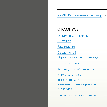
НИУ ВШЭ в Нижнем Новгороде
→
О КАМПУСЕ
О НИУ ВШЭ – Нижний
Новгород
Руководство
Сведения об
образовательной организации
Подразделения
Версия для слабовидящих
ВШЭ для людей с
ограниченными
возможностями здоровья и
инвалидов
Единая платежная страница