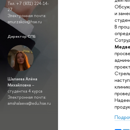
Тел. +7 (831) 224-14-
Обсужд
27
и заме
Электронная почта:
студен
smurzakov@hse.ru
В проц
опреде
Директор СПБ
Сотру
Медве
просве
админи
проект
Стрель
Шалаева Алёна
наступ
Михайловна
–
клиник
студентка 4 курса
провед
Электронная почта:
Надеем
amshalaeva@edu.hse.ru
продук
Подро