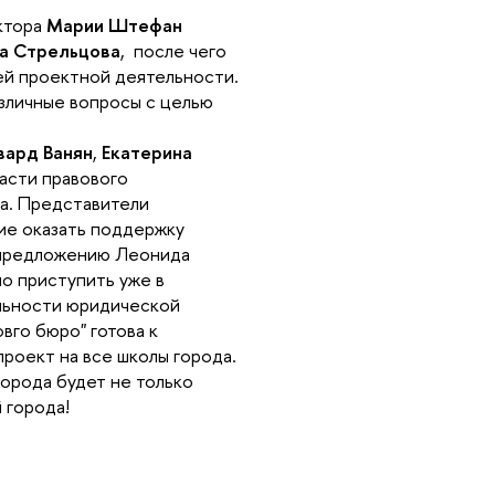
ктора
Марии Штефан
а Стрельцова
, после чего
ей проектной деятельности.
зличные вопросы с целью
вард Ванян
,
Екатерина
асти правового
а. Представители
ие оказать поддержку
 предложению Леонида
но приступить уже в
льности юридической
вго бюро" готова к
проект на все школы города.
орода будет не только
 города!