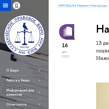
НИУ ВШЭ в Нижнем Новгороде
На
13 д
16
соци
дек
2023
Нижн
О Бюро
Работа в бюро
Информация для
клиентов
Отчетность