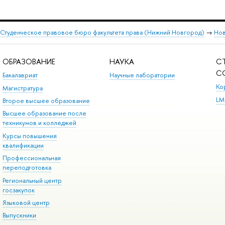
Студенческое правовое бюро факультета права (Нижний Новгород)
→
Нов
ОБРАЗОВАНИЕ
НАУКА
С
С
Бакалавриат
Научные лаборатории
Ко
Магистратура
LM
Второе высшее образование
Высшее образование после
техникумов и колледжей
Курсы повышения
квалификации
Профессиональная
переподготовка
Региональный центр
госзакупок
Языковой центр
Выпускники