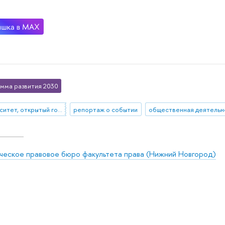
мма развития 2030
Университет, открытый городу
репортаж о событии
ческое правовое бюро факультета права (Нижний Новгород)