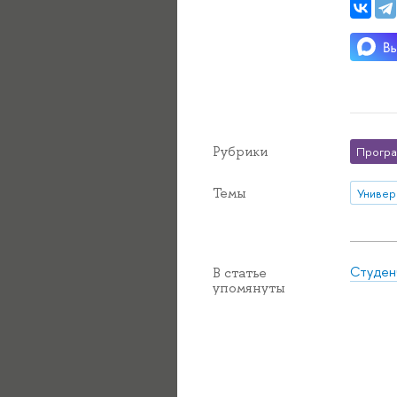
Рубрики
Програ
Темы
Студен
В статье
упомянуты