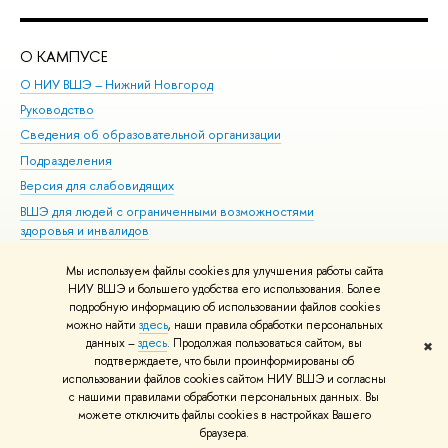
О КАМПУСЕ
ОБ
О НИУ ВШЭ – Нижний Новгород
Бак
Руководство
Маг
Сведения об образовательной организации
Вт
Подразделения
Вы
Версия для слабовидящих
Ку
ВШЭ для людей с ограниченными возможностями
Пр
здоровья и инвалидов
Рег
Единая платежная страница
Яз
Мы используем файлы cookies для улучшения работы сайта
Вы
НИУ ВШЭ и большего удобства его использования. Более
подробную информацию об использовании файлов cookies
Обр
можно найти
здесь
, наши правила обработки персональных
данных –
здесь
. Продолжая пользоваться сайтом, вы
✖
Редактору
подтверждаете, что были проинформированы об
© НИУ ВШЭ 1993–2026
Адреса и контакты
Условия использования
использовании файлов cookies сайтом НИУ ВШЭ и согласны
с нашими правилами обработки персональных данных. Вы
материалов
Политика конфиденциальности
Карта сайта
можете отключить файлы cookies в настройках Вашего
Шрифты HSE Sans и HSE Slab разработаны в
Школе дизайна НИУ ВШЭ
браузера.