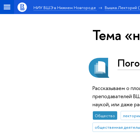
НИУ ВШЭ в Нижнем Новгороде
Вышка.Лекторий 
Тема «н
Пого
Рассказываем о пло
преподавателей ВШЭ
наукой, или даже р
Общество
лектори
общественная деятель