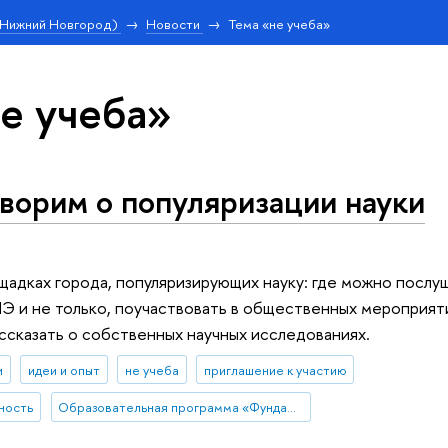
(Нижний Новгород)
Новости
Тема «не учеба»
е учеба»
ворим о популяризации науки
щадках города, популяризирующих науку: где можно послу
 и не только, поучаствовать в общественных мероприяти
ассказать о собственных научных исследованиях.
и
идеи и опыт
не учеба
приглашение к участию
ность
Образовательная программа «Фундаментальная и прикладная лингвистика»