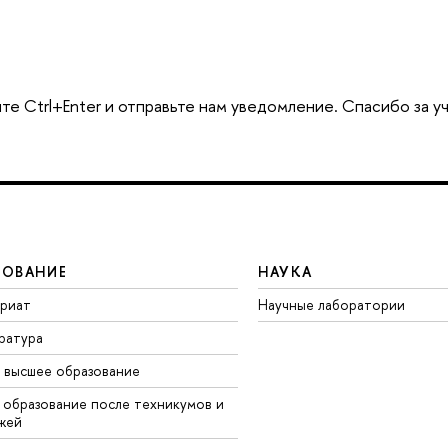
те Ctrl+Enter и отправьте нам уведомление. Спасибо за у
ЗОВАНИЕ
НАУКА
вриат
Научные лаборатории
ратура
 высшее образование
 образование после техникумов и
жей