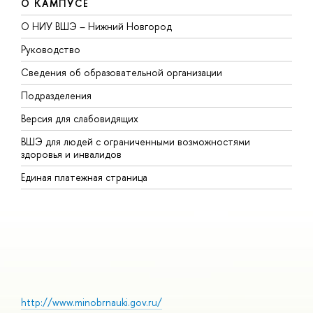
О КАМПУСЕ
О НИУ ВШЭ – Нижний Новгород
Б
Руководство
М
Сведения об образовательной организации
В
Подразделения
В
Версия для слабовидящих
К
ВШЭ для людей с ограниченными возможностями
П
здоровья и инвалидов
Р
Единая платежная страница
Я
В
О
http://www.minobrnauki.gov.ru/