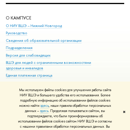
О КАМПУСЕ
ОБ
О НИУ ВШЭ – Нижний Новгород
Бак
Руководство
Маг
Сведения об образовательной организации
Вт
Подразделения
Вы
Версия для слабовидящих
Ку
ВШЭ для людей с ограниченными возможностями
Пр
здоровья и инвалидов
Рег
Единая платежная страница
Яз
Вы
Мы используем файлы cookies для улучшения работы сайта
Обр
НИУ ВШЭ и большего удобства его использования. Более
подробную информацию об использовании файлов cookies
можно найти
здесь
, наши правила обработки персональных
данных –
здесь
. Продолжая пользоваться сайтом, вы
✖
Редактору
подтверждаете, что были проинформированы об
© НИУ ВШЭ 1993–2026
Адреса и контакты
Условия использования
использовании файлов cookies сайтом НИУ ВШЭ и согласны
с нашими правилами обработки персональных данных. Вы
материалов
Политика конфиденциальности
Карта сайта