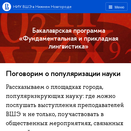
НИУ ВШЭ в Нижнем Новгороде
Меню
Бакалаврская программа
«Фундаментальная и прикладная
лингвистика»
Поговорим о популяризации науки
Рассказываем о площадках города,
популяризирующих науку: где можно
послушать выступления преподавателей
ВШЭ и не только, поучаствовать в
общественных мероприятиях, связанных