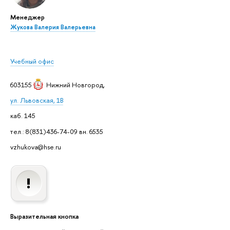
Менеджер
Жукова Валерия Валерьевна
Учебный офис
603155
Нижний Новгород
,
ул. Львовская, 1В
каб. 145
тел.: 8(831)436-74-09 вн. 6535
vzhukova@hse.ru
Выразительная кнопка