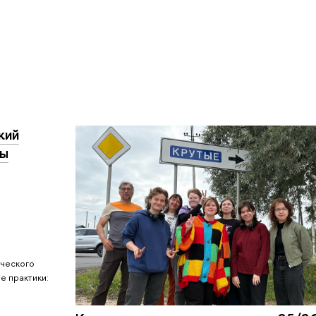
кий
мы
ического
е практики: