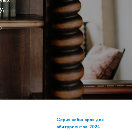
дных
у,
о
Серия вебинаров для
абитуриентов-2024