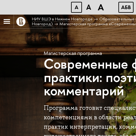
A
A
A
АБВ
НИУ ВШЭ в Нижнем Новгороде
Образовательные 
Новгород)
Магистерская программа «Современные 
Магистерская программа
Современные 
практики: поэт
комментарий
Программа готовит специалис
компетенциями в области реа
практик интерпретации, комм