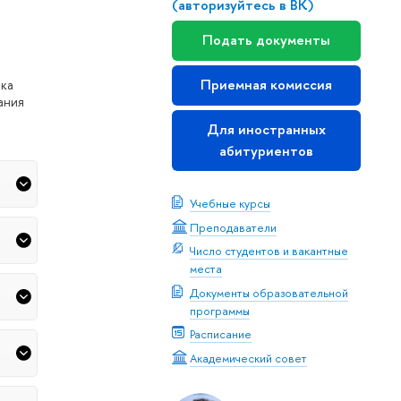
(авторизуйтесь в ВК)
Подать документы
Приемная комиссия
нка
ания
Для иностранных
абитуриентов
Учебные курсы
Преподаватели
Число студентов и вакантные
места
Документы образовательной
программы
Расписание
Академический совет