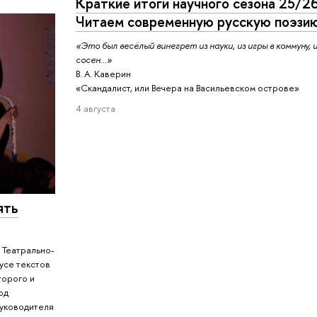
Краткие итоги научного сезона 25/26
Читаем современную русскую поэзи
«Это был весёлый винегрет из науки, из игры в коммуну, 
сосен...»
В. А. Каверин
«Скандалист, или Вечера на Васильевском острове»
4 августа
ять
 Театрально-
усе текстов
торого и
од
руководителя