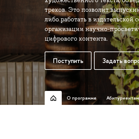
художественного текста, объ
треков. Это позволит выпускн
либо работать в издательской 
организации научно-просветит
цифрового контента.
Поступить
Задать вопр
О программе
Абитуриентам