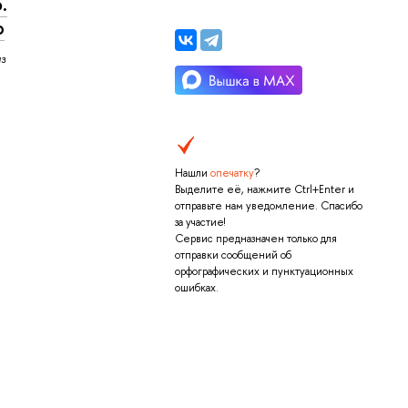
.
ю
из
Нашли
опечатку
?
Выделите её, нажмите Ctrl+Enter и
отправьте нам уведомление. Спасибо
за участие!
Сервис предназначен только для
отправки сообщений об
орфографических и пунктуационных
ошибках.