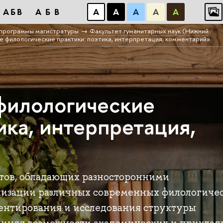
АБВ
АБВ
А
А
А
А
А
программы магистратуры
Факультет гуманитарных наук (Нижний
филологические практики: поэтика, интерпретация, комментарий»
филологические
ика, интерпретация,
тов, обладающих разносторонними
лизации различных современных филологиче
ентирования и исследования структуры