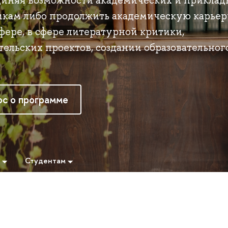
единяя возможности академических и прикла
икам либо продолжить академическую карьер
сфере, в сфере литературной критики,
ельских проектов, создании образовательног
ос о программе
Студентам