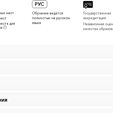
РУС
ных мест
Обучение ведётся
Государственная
полностью на русском
аккредитация
мест
языке
места для
Независимая оце
ев
качества образов
ния