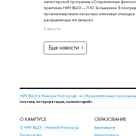
магистерской программы «Современные филоло
практики» НИУ ВШЭ — Л.Ю. Большухина. В лонгри
проанализировали несколько ключевых эпизодов 
раскрывающих ее замысел.
3 августа
Еще новости
НИУ ВШЭ в Нижнем Новгороде
→
Образовательные программы
поэтика, интерпретация, комментарий»
О КАМПУСЕ
ОБРАЗОВАНИЕ
О НИУ ВШЭ – Нижний Новгород
Бакалавриат
Руководство
Магистратура