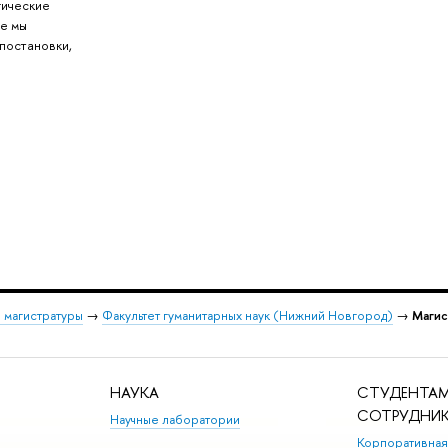
гические
де мы
постановки,
 магистратуры
→
Факультет гуманитарных наук (Нижний Новгород)
→
Магис
НАУКА
СТУДЕНТАМ
СОТРУДНИ
Научные лаборатории
Корпоративная