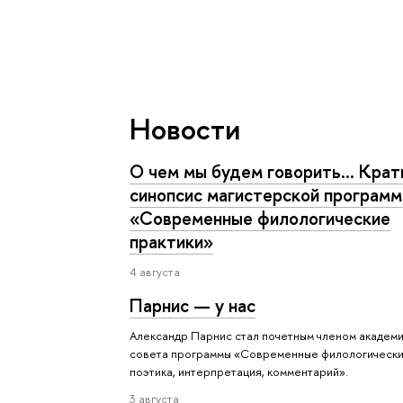
Новости
О чем мы будем говорить... Крат
синопсис магистерской програм
«Современные филологические
практики»
4 августа
Парнис — у нас
Александр Парнис стал почетным членом академ
совета программы «Современные филологически
поэтика, интерпретация, комментарий».
3 августа