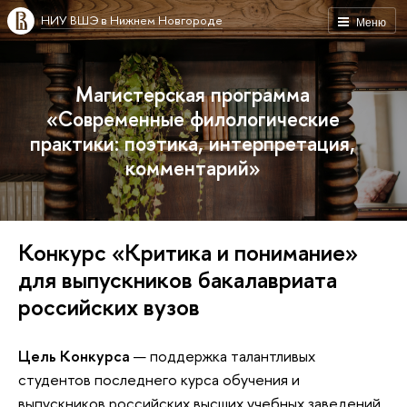
НИУ ВШЭ в Нижнем Новгороде
Меню
Магистерская программа
«Современные филологические
практики: поэтика, интерпретация,
комментарий»
Конкурс «Критика и понимание»
для выпускников бакалавриата
российских вузо
Цель Конкурса
— поддержка талантливых
студентов последнего курса обучения и
ыпускников российских высших учебных заведений