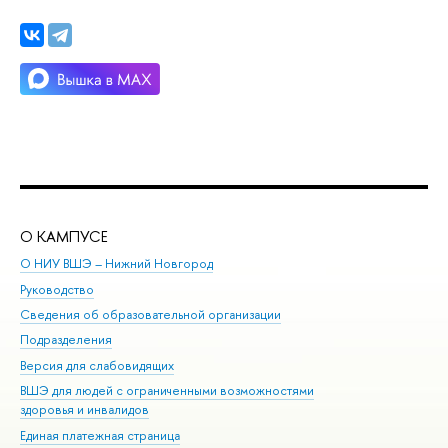
О КАМПУСЕ
ОБ
О НИУ ВШЭ – Нижний Новгород
Бак
Руководство
Маг
Сведения об образовательной организации
то
Подразделения
ыс
ерсия для слабовидящих
Ку
ШЭ для людей с ограниченными возможностями
Пр
здоровья и инвалидо
Рег
Единая платежная страница
Яз