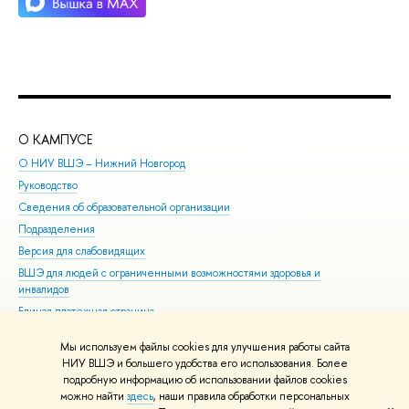
О КАМПУСЕ
ОБ
О НИУ ВШЭ – Нижний Новгород
Бак
Руководство
Маг
Сведения об образовательной организации
Вто
Подразделения
Выс
Версия для слабовидящих
Кур
ВШЭ для людей с ограниченными возможностями здоровья и
Про
инвалидов
Рег
Единая платежная страница
Язы
Вып
Мы используем файлы cookies для улучшения работы сайта
Обр
НИУ ВШЭ и большего удобства его использования. Более
подробную информацию об использовании файлов cookies
можно найти
здесь
, наши правила обработки персональных