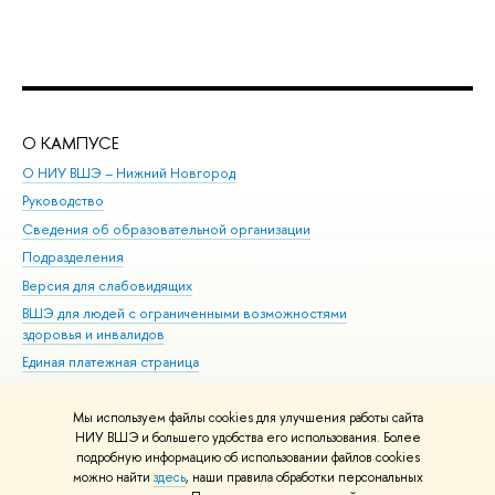
О КАМПУСЕ
ОБ
О НИУ ВШЭ – Нижний Новгород
Бак
Руководство
Маг
Сведения об образовательной организации
Вт
Подразделения
Вы
Версия для слабовидящих
Ку
ВШЭ для людей с ограниченными возможностями
Пр
здоровья и инвалидов
Рег
Единая платежная страница
Яз
Вы
Мы используем файлы cookies для улучшения работы сайта
Обр
НИУ ВШЭ и большего удобства его использования. Более
подробную информацию об использовании файлов cookies
можно найти
здесь
, наши правила обработки персональных