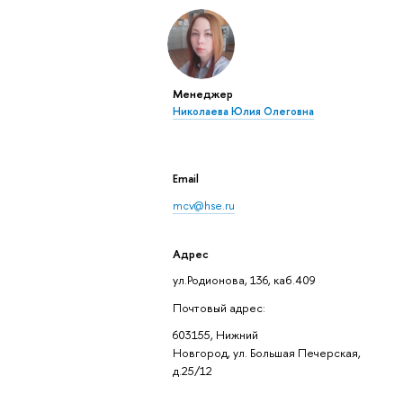
Менеджер
Николаева Юлия Олеговна
Email
mcv@hse.ru
Адрес
ул.Родионова, 136, каб.409
Почтовый адрес:
603155, Нижний
Новгород, ул. Большая Печерская,
д.25/12