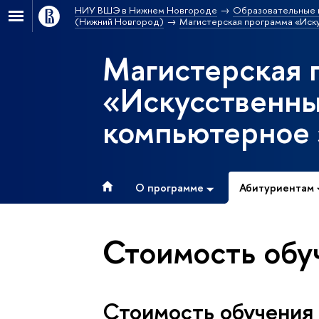
НИУ ВШЭ в Нижнем Новгороде
Образовательные 
(Нижний Новгород)
Магистерская программа «Иск
Магистерская 
«Искусственны
компьютерное 
О программе
Абитуриентам
Стоимость обу
Стоимость обучения 