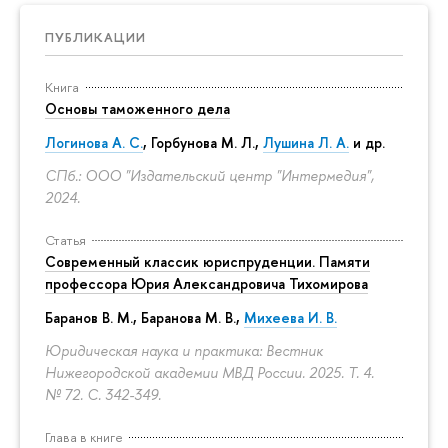
ПУБЛИКАЦИИ
Книга
Основы таможенного дела
Логинова А. С.
,
Горбунова М. Л.
,
Лушина Л. А.
и др.
СПб.: ООО "Издательский центр "Интермедия",
2024.
Статья
Современный классик юриспруденции. Памяти
профессора Юрия Александровича Тихомирова
Баранов В. М., Баранова М. В.,
Михеева И. В.
Юридическая наука и практика: Вестник
Нижегородской академии МВД России. 2025. Т. 4.
№ 72.
С. 342-349.
Глава в книге