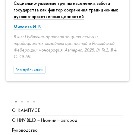
Социально-уязвимые группы населения: забота
государства как фактор сохранения традиционных
духовно-нравственных ценностей
Михеева И. В.
В кн.: Публично-правовая защита семьи и
традиционных семейных ценностей в Российской
Федерации: монография. Аэтерна, 2025. Гл. Гл.1, § 4.
С. 49-59.
Все публикации
О КАМПУСЕ
ОБР
О НИУ ВШЭ – Нижний Новгород
Бакал
Руководство
Магис