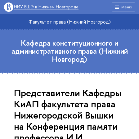
НИУ ВШЭ в Нижнем Новгороде
Меню
Факультет права (Нижний Новгород)
Кафедра конституционного и
административного права (Нижний
Новгород)
Представители Кафедры
КиАП факультета права
Нижегородской Вышки
на Конференция памяти
профессора И.И.