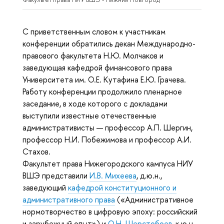
С приветственным словом к участникам
конференции обратились декан Международно-
правового факультета Н.Ю. Молчаков и
заведующая кафедрой финансового права
Университета им. О.Е. Кутафина Е.Ю. Грачева.
Работу конференции продолжило пленарное
заседание, в ходе которого с докладами
выступили известные отечественные
административисты — профессор А.П. Шергин,
профессор Н.И. Побежимова и профессор А.И.
Стахов.
Факультет права Нижегородского кампуса НИУ
ВШЭ представили
И.В. Михеева
, д.ю.н.,
заведующий
кафедрой конституционного и
административного права
(«Административное
нормотворчество в цифровую эпоху: российский
и зарубежный опыт») и
О.Н. Шерстобоев
, к.ю.н.,