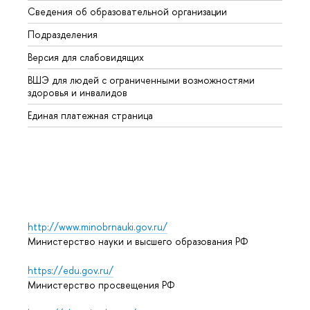
Сведения об образовательной организации
Второ
Подразделения
Высше
Версия для слабовидящих
Курсы
ВШЭ для людей с ограниченными возможностями
Профе
здоровья и инвалидов
Регио
Единая платежная страница
Языко
Выпус
Обрат
http://www.minobrnauki.gov.ru/
Министерство науки и высшего образования РФ
https://edu.gov.ru/
Министерство просвещения РФ