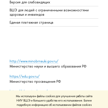
Версия для слабовидящих
Курсы
ВШЭ для людей с ограниченными возможностями
Профе
здоровья и инвалидов
Регио
Единая платежная страница
Языко
Выпус
Обрат
http://www.minobrnauki.gov.ru/
Министерство науки и высшего образования РФ
https://edu.gov.ru/
Министерство просвещения РФ
https://elearning.hse.ru/mooc
Массовые открытые онлайн-курсы
Мы используем файлы cookies для улучшения работы сайта
НИУ ВШЭ и большего удобства его использования. Более
подробную информацию об использовании файлов cookies