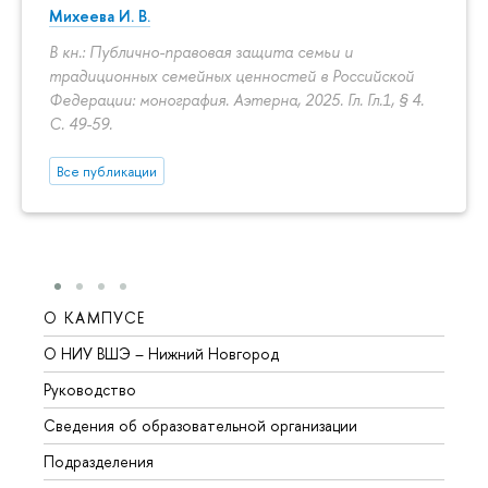
Михеева И. В.
В кн.: Публично-правовая защита семьи и
традиционных семейных ценностей в Российской
Федерации: монография. Аэтерна, 2025. Гл. Гл.1, § 4.
С. 49-59.
Все публикации
О КАМПУСЕ
ОБР
О НИУ ВШЭ – Нижний Новгород
Бакал
Руководство
Магис
Сведения об образовательной организации
Второ
Подразделения
Высше