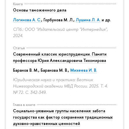
Книга
Основы таможенного дела
Логинова А. С.
,
Горбунова М. Л.
,
Лушина Л. А.
и др.
СПб.: ООО "Издательский центр "Интермедия",
2024.
Статья
Современный классик юриспруденции. Памяти
профессора Юрия Александровича Тихомирова
Баранов В. М., Баранова М. В.,
Михеева И. В.
Юридическая наука и практика: Вестник
Нижегородской академии МВД России. 2025. Т. 4.
№ 72.
С. 342-349.
Глава в книге
Социально-уязвимые группы населения: забота
государства как фактор сохранения традиционных
духовно-нравственных ценностей