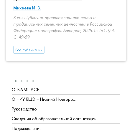
Михеева И. В.
В кн.: Публично-правовая защита семьи и
традиционных семейных ценностей в Российской
Федерации: монография. Аэтерна, 2025. Гл. Гл.1, § 4.
С. 49-59.
Все публикации
О КАМПУСЕ
ОБР
О НИУ ВШЭ – Нижний Новгород
Бакал
Руководство
Магис
Сведения об образовательной организации
Второ
Подразделения
Высше