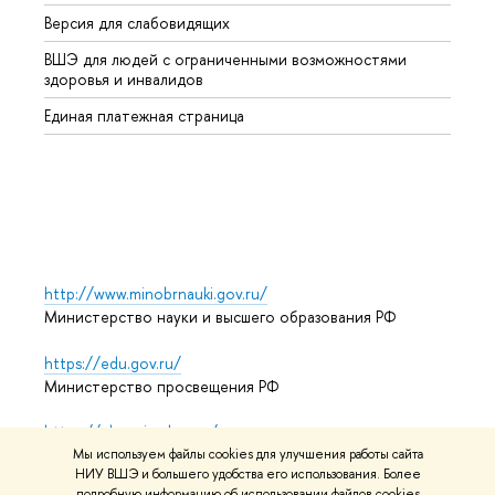
Версия для слабовидящих
Курсы
ВШЭ для людей с ограниченными возможностями
Профе
здоровья и инвалидов
Регио
Единая платежная страница
Языко
Выпус
Обрат
http://www.minobrnauki.gov.ru/
Министерство науки и высшего образования РФ
https://edu.gov.ru/
Министерство просвещения РФ
https://elearning.hse.ru/mooc
Массовые открытые онлайн-курсы
Мы используем файлы cookies для улучшения работы сайта
НИУ ВШЭ и большего удобства его использования. Более
подробную информацию об использовании файлов cookies