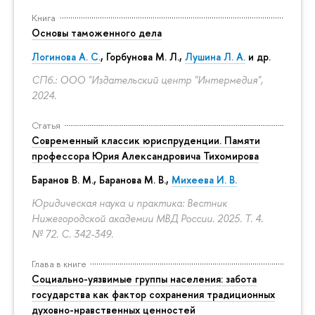
Книга
Основы таможенного дела
Логинова А. С.
,
Горбунова М. Л.
,
Лушина Л. А.
и др.
СПб.: ООО "Издательский центр "Интермедия",
2024.
Статья
Современный классик юриспруденции. Памяти
профессора Юрия Александровича Тихомирова
Баранов В. М., Баранова М. В.,
Михеева И. В.
Юридическая наука и практика: Вестник
Нижегородской академии МВД России. 2025. Т. 4.
№ 72.
С. 342-349.
Глава в книге
Социально-уязвимые группы населения: забота
государства как фактор сохранения традиционных
духовно-нравственных ценностей