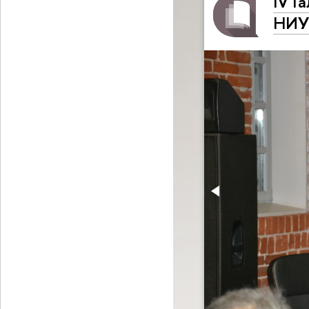
IV Г
НИУ