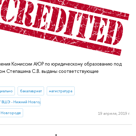
шения Комиссии АЮР по юридическому образованию под
ом Степашина С.В. выданы соответствующие
иально
бакалавриат
магистратура
У ВШЭ - Нижний Новгород
 Новгороде
19 апреля, 2019 г.