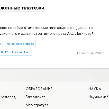
оженные платежи
бное пособие «Таможенные платежи» к.ю.н., доцента
ционного и административного права А.С. Логиновой.
и
таможенное право
У ВШЭ - Нижний Новгород
17 февраля, 2016 г.
ОБРАЗОВАНИЕ
НАУКА
Новгород
Бакалавриат
Научные ла
Магистратура