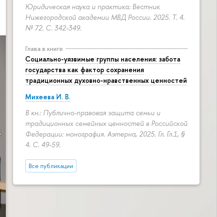
Юридическая наука и практика: Вестник
Нижегородской академии МВД России. 2025. Т. 4.
№ 72.
С. 342-349.
Глава в книге
Социально-уязвимые группы населения: забота
государства как фактор сохранения
традиционных духовно-нравственных ценностей
Михеева И. В.
В кн.: Публично-правовая защита семьи и
традиционных семейных ценностей в Российской
Федерации: монография. Аэтерна, 2025. Гл. Гл.1, §
4.
С. 49-59.
Все публикации