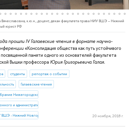
ячеславовна, к.ю.н., доцент, декан факультета права НИУ ВШЭ – Нижний
ный юрист РФ
года прошли IV Галаевские чтения в формате научно-
онференции
«Консолидация общества как путь устойчивого
, посвященной памяти одного из основателей факультета
ской Вышки профессора
Юрия Григорьевича Галая
.
ра
студенты
репортаж о событии
ельность
Галаевские чтения
обрание Нижегородской области
онного и административного права НИУ ВШЭ - Нижний новгород
У ВШЭ - Нижний Новгород
20 ноября, 2018 г.