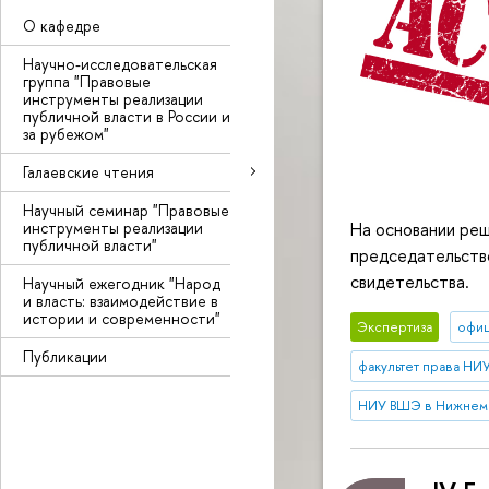
О кафедре
Научно-исследовательская
группа "Правовые
инструменты реализации
публичной власти в России и
за рубежом"
Галаевские чтения
Научный семинар "Правовые
инструменты реализации
На основании ре
публичной власти"
председательств
свидетельства.
Научный ежегодник "Народ
и власть: взаимодействие в
истории и современности"
Экспертиза
офиц
Публикации
факультет права НИ
НИУ ВШЭ в Нижнем