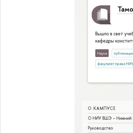
Там
Вышло в свет уче
кафедры конститу
Наука
публикаци
факультет права НИ
О КАМПУСЕ
О НИУ ВШЭ – Нижний 
Руководство