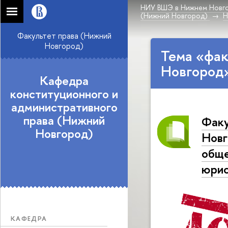
НИУ ВШЭ в Нижнем Новг
(Нижний Новгород)
Н
Факультет права (Нижний
Новгород)
Тема «фа
Новгород
Кафедра
конституционного и
административного
права (Нижний
Факу
Новгород)
Новг
обще
юрис
КАФЕДРА