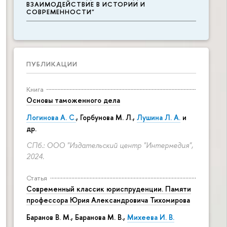
ВЗАИМОДЕЙСТВИЕ В ИСТОРИИ И
СОВРЕМЕННОСТИ"
ПУБЛИКАЦИИ
Книга
Основы таможенного дела
Логинова А. С.
,
Горбунова М. Л.
,
Лушина Л. А.
и
др.
СПб.: ООО "Издательский центр "Интермедия",
2024.
Статья
Современный классик юриспруденции. Памяти
профессора Юрия Александровича Тихомирова
Баранов В. М., Баранова М. В.,
Михеева И. В.