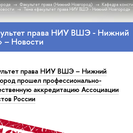
ороде
Факультет права (Нижний Новгород)
Кафедра консти
овости
Тема «факультет права НИУ ВШЭ - Нижний Новгород»
культет права НИУ ВШЭ - Нижний
» – Новости
льтет права НИУ ВШЭ – Нижний
ород прошел профессионально-
ственную аккредитацию Ассоциации
тов России