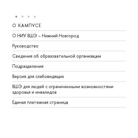
О КАМПУСЕ
ОБР
О НИУ ВШЭ – Нижний Новгород
Бакал
Руководство
Магис
Сведения об образовательной организации
Второ
Подразделения
Высше
Версия для слабовидящих
Курсы
ВШЭ для людей с ограниченными возможностями
Профе
здоровья и инвалидов
Регио
Единая платежная страница
Языко
Выпус
Обрат