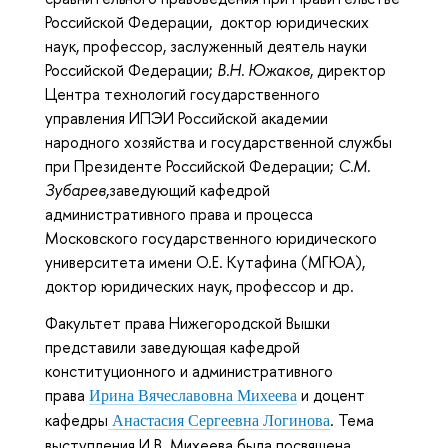
Российской Федерации, доктор юридических
наук, профессор, заслуженный деятель науки
Российской Федерации;
В.Н. Южаков
, директор
Центра технологий государственного
управления ИПЭИ Российской академии
народного хозяйства и государственной службы
при Президенте Российской Федерации;
С.М.
Зубарев
,заведующий кафедрой
административного права и процесса
Московского государственного юридического
университета имени О.Е. Кутафина (МГЮА),
доктор юридических наук, профессор и др.
Факультет права Нижегородской Вышки
представили заведующая кафедрой
конституционного и административного
права
и доцент
Ирина Вячеславовна Михеева
кафедры
. Тема
Анастасия Сергеевна Логинова
выступления И.В. Михеева была посвящена