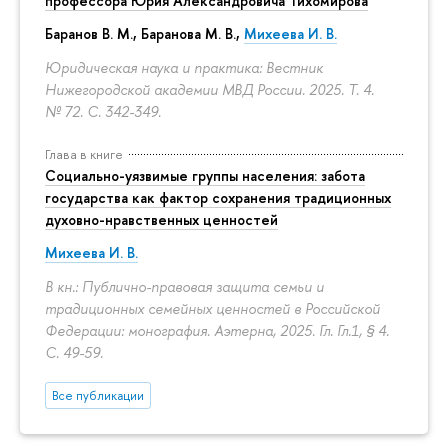
профессора Юрия Александровича Тихомирова
Баранов В. М., Баранова М. В.,
Михеева И. В.
Юридическая наука и практика: Вестник
Нижегородской академии МВД России. 2025. Т. 4.
№ 72.
С. 342-349.
Глава в книге
Социально-уязвимые группы населения: забота
государства как фактор сохранения традиционных
духовно-нравственных ценностей
Михеева И. В.
В кн.: Публично-правовая защита семьи и
традиционных семейных ценностей в Российской
Федерации: монография. Аэтерна, 2025. Гл. Гл.1, § 4.
С. 49-59.
Все публикации