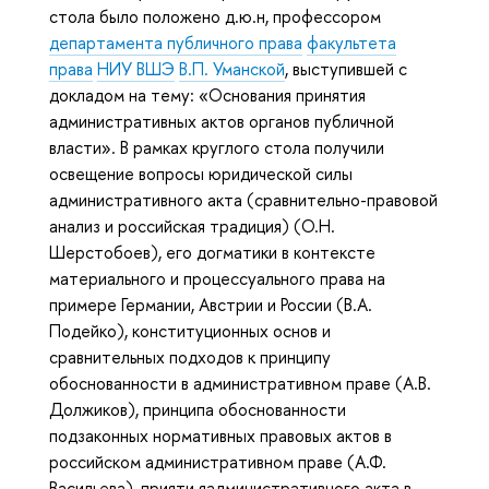
стола было положено д.ю.н, профессором
департамента публичного права
факультета
права
НИУ ВШЭ
В.П. Уманской
, выступившей с
докладом на тему: «Основания принятия
административных актов органов публичной
власти». В рамках круглого стола получили
освещение вопросы юридической силы
административного акта (сравнительно-правовой
анализ и российская традиция) (О.Н.
Шерстобоев), его догматики в контексте
материального и процессуального права на
примере Германии, Австрии и России (В.А.
Подейко), конституционных основ и
сравнительных подходов к принципу
обоснованности в административном праве (А.В.
Должиков), принципа обоснованности
подзаконных нормативных правовых актов в
российском административном праве (А.Ф.
Васильева), прияти яадминистративного акта в