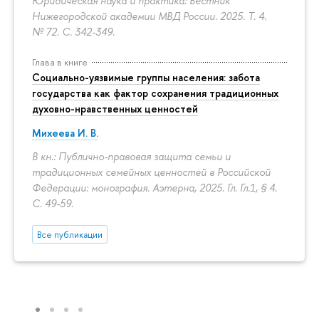
Юридическая наука и практика: Вестник
Нижегородской академии МВД России. 2025. Т. 4.
№ 72.
С. 342-349.
Глава в книге
Социально-уязвимые группы населения: забота
государства как фактор сохранения традиционных
духовно-нравственных ценностей
Михеева И. В.
В кн.: Публично-правовая защита семьи и
традиционных семейных ценностей в Российской
Федерации: монография. Аэтерна, 2025. Гл. Гл.1, § 4.
С. 49-59.
Все публикации