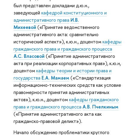
был представлен докладами д.ю.н.,
заведующей
кафедрой конституционного и
административного права
И.В.
Михеевой
(«Принятие ведомственного
административного акта: сравнительно
исторический аспект»), к.ю.н., доцентом
кафедры
гражданского права и гражданского процесса
А.С. Власовой
(«Принятие административного
акта при реализации корпоративных прав»), к.ю.н,
доцентом
кафедры теории и истории права и
государства
Е.А. Мамаем
(«Стандартизация
информационно-технических средств как условие
правомерности принятия административных
актов»), к.ю.н., доцентом
кафедры гражданского
права и гражданского процесса
А.В. Пчелкиным
(«Принятие административного акта как
гражданско-правовой деликт»).
Начало обсуждению проблематики круглого