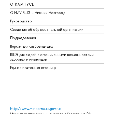
О КАМПУСЕ
ОБР
О НИУ ВШЭ – Нижний Новгород
Бакал
Руководство
Магис
Сведения об образовательной организации
Второ
Подразделения
Высше
Версия для слабовидящих
Курсы
ВШЭ для людей с ограниченными возможностями
Профе
здоровья и инвалидов
Регио
Единая платежная страница
Языко
Выпус
Обрат
http://www.minobrnauki.gov.ru/
Министерство науки и высшего образования РФ