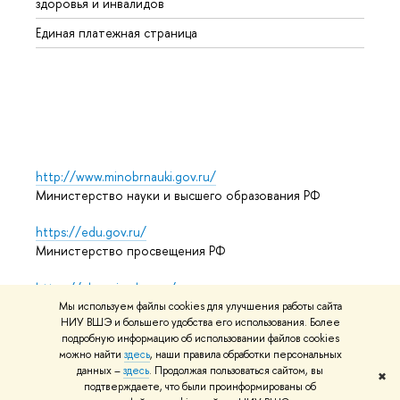
здоровья и инвалидов
Регио
Единая платежная страница
Языко
Выпус
Обрат
http://www.minobrnauki.gov.ru/
Министерство науки и высшего образования РФ
https://edu.gov.ru/
Министерство просвещения РФ
https://elearning.hse.ru/mooc
Массовые открытые онлайн-курсы
Мы используем файлы cookies для улучшения работы сайта
НИУ ВШЭ и большего удобства его использования. Более
подробную информацию об использовании файлов cookies
можно найти
здесь
, наши правила обработки персональных
© НИУ ВШЭ 1993–2026
Адреса и контакты
Условия
данных –
здесь
. Продолжая пользоваться сайтом, вы
✖
подтверждаете, что были проинформированы об
использования материалов
Политика конфиденциальности