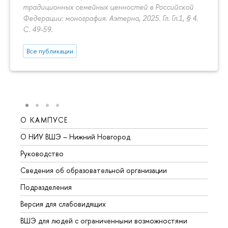
традиционных семейных ценностей в Российской
Федерации: монография. Аэтерна, 2025. Гл. Гл.1, § 4.
С. 49-59.
Все публикации
О КАМПУСЕ
ОБР
О НИУ ВШЭ – Нижний Новгород
Бакал
Руководство
Магис
Сведения об образовательной организации
Второ
Подразделения
Высше
Версия для слабовидящих
Курсы
ВШЭ для людей с ограниченными возможностями
Профе