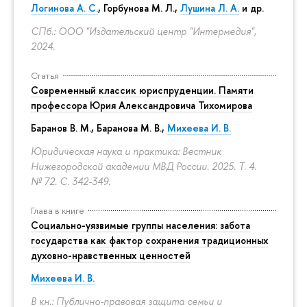
Логинова А. С.
,
Горбунова М. Л.
,
Лушина Л. А.
и др.
СПб.: ООО "Издательский центр "Интермедия",
2024.
Статья
Современный классик юриспруденции. Памяти
профессора Юрия Александровича Тихомирова
Баранов В. М., Баранова М. В.,
Михеева И. В.
Юридическая наука и практика: Вестник
Нижегородской академии МВД России. 2025. Т. 4.
№ 72.
С. 342-349.
Глава в книге
Социально-уязвимые группы населения: забота
государства как фактор сохранения традиционных
духовно-нравственных ценностей
Михеева И. В.
В кн.: Публично-правовая защита семьи и