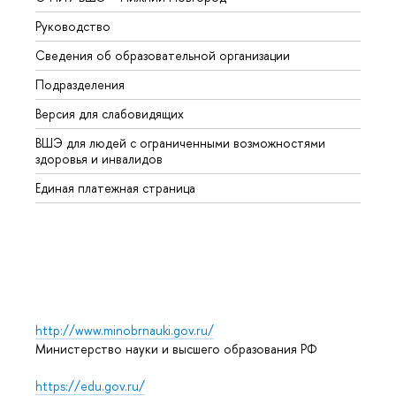
Руководство
Магис
Сведения об образовательной организации
Второ
Подразделения
Высше
Версия для слабовидящих
Курсы
ВШЭ для людей с ограниченными возможностями
Профе
здоровья и инвалидов
Регио
Единая платежная страница
Языко
Выпус
Обрат
http://www.minobrnauki.gov.ru/
Министерство науки и высшего образования РФ
https://edu.gov.ru/