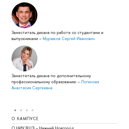
Заместитель декана по работе со студентами и
выпускниками
–
Мурзаков Сергей Иванович
Заместитель декана по дополнительному
профессиональному образованию
–
Логинова
Анастасия Сергеевна
О КАМПУСЕ
ОБР
О НИУ ВШЭ – Нижний Новгород
Бакал