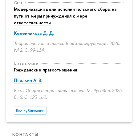
Статья
Модернизация цели исполнительского сбора: на
пути от меры принуждения к мере
ответственности
Келейникова Д. Д.
Теоретическая и прикладная юриспруденция. 2026.
№ 2.
С. 99-114.
Глава в книге
Гражданские правоотношения
Пчелкин А. В.
В кн.: Общая теория цивилистики. М.: Русайнс, 2025.
Гл. 6.
С. 123-162.
Все публикации
КОНТАКТЫ