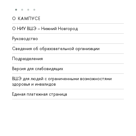
О КАМПУСЕ
ОБР
О НИУ ВШЭ – Нижний Новгород
Бакал
Руководство
Магис
Сведения об образовательной организации
Второ
Подразделения
Высше
Версия для слабовидящих
Курсы
ВШЭ для людей с ограниченными возможностями
Профе
здоровья и инвалидов
Регио
Единая платежная страница
Языко
Выпус
Обрат