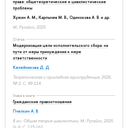
праве: общетеоретические и цивилистические
проблемы
Хужин А. М., Карпычев М. В., Одинокова А. В. и др.
М.: Русайнс, 2025.
Статья
Модернизация цели исполнительского сбора: на
пути от меры принуждения к мере
ответственности
Келейникова Д. Д.
Теоретическая и прикладная юриспруденция. 2026.
№ 2.
С. 99-114.
Глава в книге
Гражданские правоотношения
Пчелкин А. В.
В кн.: Общая теория цивилистики. М.: Русайнс, 2025.
Гл. 6.
С. 123-162.